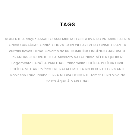
TAGS
ACIDENTE
Alcaçuz
ASSALTO
ASSEMBLEIA LEGISLATIVA DO RN
Assu
BATATA
Caicó
CARAÚBAS
Ceará
CHUVA
CORONEL AZEVEDO
CRIME
CRUZETA
currais novos
Dilma
Governo do RN
HOMICÍDIO
INCÊNDIO
JARDIM DE
PIRANHAS
JUCURUTU
LULA
Mossoró
NATAL
Nilda
NÉLTER QUEIROZ
Pagamento
PARAÍBA
PARELHAS
Parnamirim
POLÍCIA
POLÍCIA CIVIL
POLÍCIA MILITAR
Política
PRF
RAFAEL MOTTA
RN
ROBERTO GERMANO
Robinson Faria
Roubo
SERRA NEGRA DO NORTE
Temer
UFRN
Vivaldo
Costa
Água
ÁLVARO DIAS