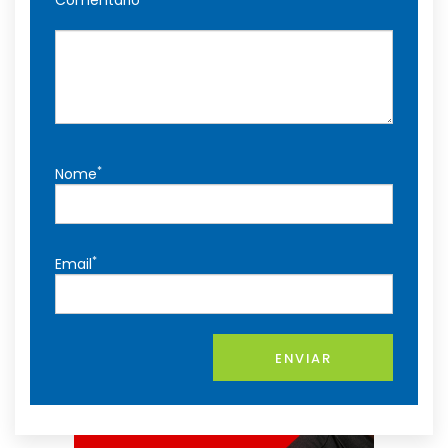
*
Nome
*
Email
ENVIAR