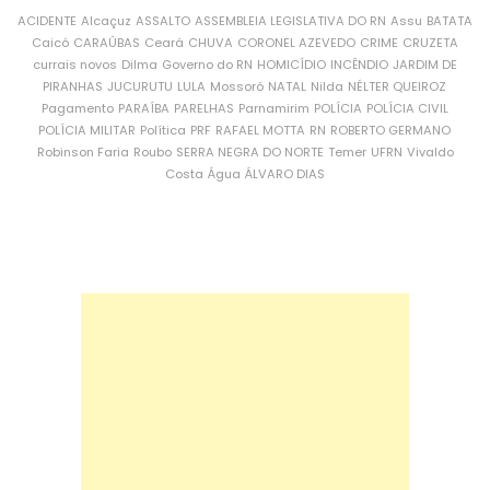
ACIDENTE
Alcaçuz
ASSALTO
ASSEMBLEIA LEGISLATIVA DO RN
Assu
BATATA
Caicó
CARAÚBAS
Ceará
CHUVA
CORONEL AZEVEDO
CRIME
CRUZETA
currais novos
Dilma
Governo do RN
HOMICÍDIO
INCÊNDIO
JARDIM DE
PIRANHAS
JUCURUTU
LULA
Mossoró
NATAL
Nilda
NÉLTER QUEIROZ
Pagamento
PARAÍBA
PARELHAS
Parnamirim
POLÍCIA
POLÍCIA CIVIL
POLÍCIA MILITAR
Política
PRF
RAFAEL MOTTA
RN
ROBERTO GERMANO
Robinson Faria
Roubo
SERRA NEGRA DO NORTE
Temer
UFRN
Vivaldo
Costa
Água
ÁLVARO DIAS