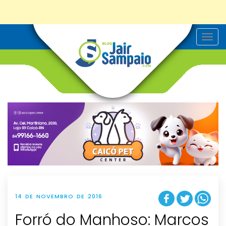
T
o
g
g
l
e
n
a
v
i
g
a
t
i
o
n
14 DE NOVEMBRO DE 2016
Forró do Manhoso: Marcos