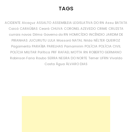
TAGS
ACIDENTE
Alcaçuz
ASSALTO
ASSEMBLEIA LEGISLATIVA DO RN
Assu
BATATA
Caicó
CARAÚBAS
Ceará
CHUVA
CORONEL AZEVEDO
CRIME
CRUZETA
currais novos
Dilma
Governo do RN
HOMICÍDIO
INCÊNDIO
JARDIM DE
PIRANHAS
JUCURUTU
LULA
Mossoró
NATAL
Nilda
NÉLTER QUEIROZ
Pagamento
PARAÍBA
PARELHAS
Parnamirim
POLÍCIA
POLÍCIA CIVIL
POLÍCIA MILITAR
Política
PRF
RAFAEL MOTTA
RN
ROBERTO GERMANO
Robinson Faria
Roubo
SERRA NEGRA DO NORTE
Temer
UFRN
Vivaldo
Costa
Água
ÁLVARO DIAS