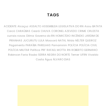
TAGS
ACIDENTE
Alcaçuz
ASSALTO
ASSEMBLEIA LEGISLATIVA DO RN
Assu
BATATA
Caicó
CARAÚBAS
Ceará
CHUVA
CORONEL AZEVEDO
CRIME
CRUZETA
currais novos
Dilma
Governo do RN
HOMICÍDIO
INCÊNDIO
JARDIM DE
PIRANHAS
JUCURUTU
LULA
Mossoró
NATAL
Nilda
NÉLTER QUEIROZ
Pagamento
PARAÍBA
PARELHAS
Parnamirim
POLÍCIA
POLÍCIA CIVIL
POLÍCIA MILITAR
Política
PRF
RAFAEL MOTTA
RN
ROBERTO GERMANO
Robinson Faria
Roubo
SERRA NEGRA DO NORTE
Temer
UFRN
Vivaldo
Costa
Água
ÁLVARO DIAS