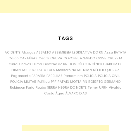
TAGS
ACIDENTE
Alcaçuz
ASSALTO
ASSEMBLEIA LEGISLATIVA DO RN
Assu
BATATA
Caicó
CARAÚBAS
Ceará
CHUVA
CORONEL AZEVEDO
CRIME
CRUZETA
currais novos
Dilma
Governo do RN
HOMICÍDIO
INCÊNDIO
JARDIM DE
PIRANHAS
JUCURUTU
LULA
Mossoró
NATAL
Nilda
NÉLTER QUEIROZ
Pagamento
PARAÍBA
PARELHAS
Parnamirim
POLÍCIA
POLÍCIA CIVIL
POLÍCIA MILITAR
Política
PRF
RAFAEL MOTTA
RN
ROBERTO GERMANO
Robinson Faria
Roubo
SERRA NEGRA DO NORTE
Temer
UFRN
Vivaldo
Costa
Água
ÁLVARO DIAS