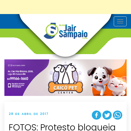
T
o
g
g
l
e
n
a
v
i
g
a
t
i
o
n
28 DE ABRIL DE 2017
FOTOS: Protesto bloqueia