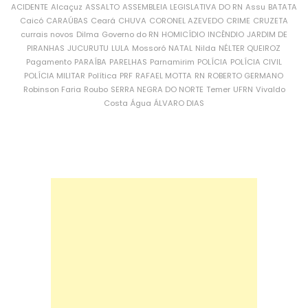
ACIDENTE
Alcaçuz
ASSALTO
ASSEMBLEIA LEGISLATIVA DO RN
Assu
BATATA
Caicó
CARAÚBAS
Ceará
CHUVA
CORONEL AZEVEDO
CRIME
CRUZETA
currais novos
Dilma
Governo do RN
HOMICÍDIO
INCÊNDIO
JARDIM DE
PIRANHAS
JUCURUTU
LULA
Mossoró
NATAL
Nilda
NÉLTER QUEIROZ
Pagamento
PARAÍBA
PARELHAS
Parnamirim
POLÍCIA
POLÍCIA CIVIL
POLÍCIA MILITAR
Política
PRF
RAFAEL MOTTA
RN
ROBERTO GERMANO
Robinson Faria
Roubo
SERRA NEGRA DO NORTE
Temer
UFRN
Vivaldo
Costa
Água
ÁLVARO DIAS