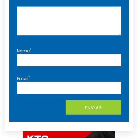
*
Nome
*
Email
ENVIAR