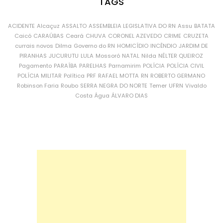
TAGS
ACIDENTE
Alcaçuz
ASSALTO
ASSEMBLEIA LEGISLATIVA DO RN
Assu
BATATA
Caicó
CARAÚBAS
Ceará
CHUVA
CORONEL AZEVEDO
CRIME
CRUZETA
currais novos
Dilma
Governo do RN
HOMICÍDIO
INCÊNDIO
JARDIM DE
PIRANHAS
JUCURUTU
LULA
Mossoró
NATAL
Nilda
NÉLTER QUEIROZ
Pagamento
PARAÍBA
PARELHAS
Parnamirim
POLÍCIA
POLÍCIA CIVIL
POLÍCIA MILITAR
Política
PRF
RAFAEL MOTTA
RN
ROBERTO GERMANO
Robinson Faria
Roubo
SERRA NEGRA DO NORTE
Temer
UFRN
Vivaldo
Costa
Água
ÁLVARO DIAS