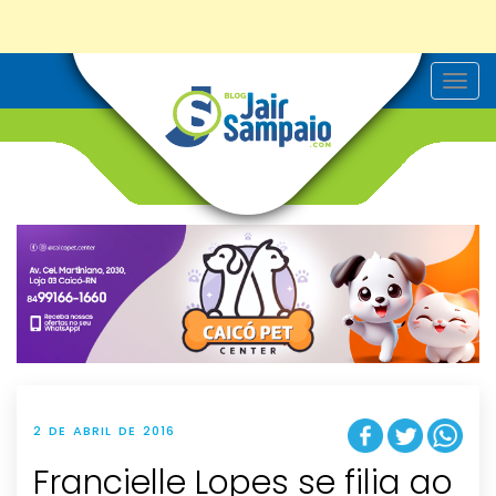
T
o
g
g
l
e
n
a
v
i
g
a
t
i
o
n
2 DE ABRIL DE 2016
Francielle Lopes se filia ao