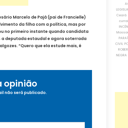
A
LEGISL
Ceará
sário Marcelo de Pajá (pai de Francielle)
curra
lvimento da filha com a política, mas por
INCÊ
hou no primeiro instante quando candidata
Mosso
PARA
14 a deputada estaudal e agora soterrada
CIVIL
PO
 algozes. “Quero que ela estude mais, é
ROBE
NEGRA 
a opinião
il não será publicado.