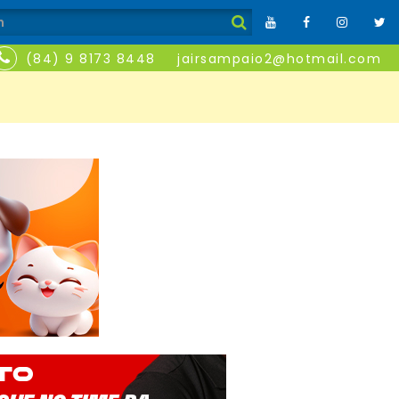
(84) 9 8173 8448
jairsampaio2@hotmail.com