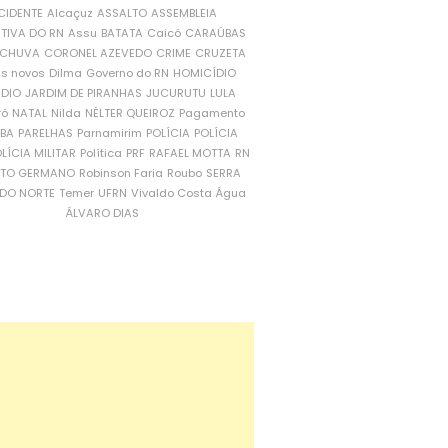
CIDENTE
Alcaçuz
ASSALTO
ASSEMBLEIA
ATIVA DO RN
Assu
BATATA
Caicó
CARAÚBAS
CHUVA
CORONEL AZEVEDO
CRIME
CRUZETA
is novos
Dilma
Governo do RN
HOMICÍDIO
NDIO
JARDIM DE PIRANHAS
JUCURUTU
LULA
ró
NATAL
Nilda
NÉLTER QUEIROZ
Pagamento
ÍBA
PARELHAS
Parnamirim
POLÍCIA
POLÍCIA
LÍCIA MILITAR
Política
PRF
RAFAEL MOTTA
RN
RTO GERMANO
Robinson Faria
Roubo
SERRA
DO NORTE
Temer
UFRN
Vivaldo Costa
Água
ÁLVARO DIAS