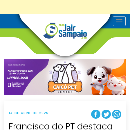
T
o
g
g
l
e
n
a
v
i
g
a
t
i
o
n
14 DE ABRIL DE 2025
Francisco do PT destaca