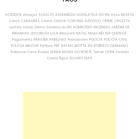
ACIDENTE
Alcaçuz
ASSALTO
ASSEMBLEIA LEGISLATIVA DO RN
Assu
BATATA
Caicó
CARAÚBAS
Ceará
CHUVA
CORONEL AZEVEDO
CRIME
CRUZETA
currais novos
Dilma
Governo do RN
HOMICÍDIO
INCÊNDIO
JARDIM DE
PIRANHAS
JUCURUTU
LULA
Mossoró
NATAL
Nilda
NÉLTER QUEIROZ
Pagamento
PARAÍBA
PARELHAS
Parnamirim
POLÍCIA
POLÍCIA CIVIL
POLÍCIA MILITAR
Política
PRF
RAFAEL MOTTA
RN
ROBERTO GERMANO
Robinson Faria
Roubo
SERRA NEGRA DO NORTE
Temer
UFRN
Vivaldo
Costa
Água
ÁLVARO DIAS