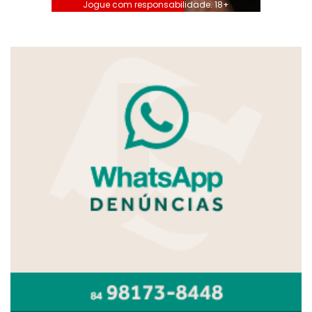
Jogue com responsabilidade. 18+