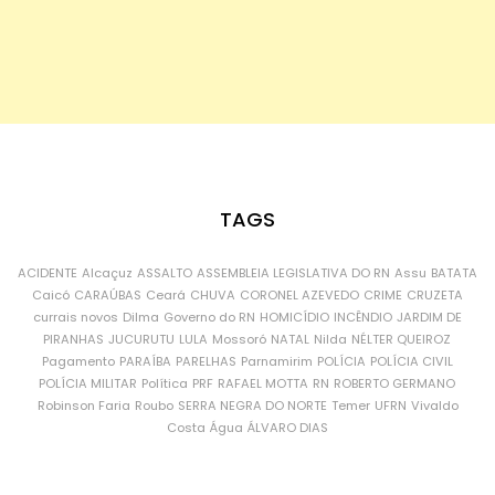
TAGS
ACIDENTE
Alcaçuz
ASSALTO
ASSEMBLEIA LEGISLATIVA DO RN
Assu
BATATA
Caicó
CARAÚBAS
Ceará
CHUVA
CORONEL AZEVEDO
CRIME
CRUZETA
currais novos
Dilma
Governo do RN
HOMICÍDIO
INCÊNDIO
JARDIM DE
PIRANHAS
JUCURUTU
LULA
Mossoró
NATAL
Nilda
NÉLTER QUEIROZ
Pagamento
PARAÍBA
PARELHAS
Parnamirim
POLÍCIA
POLÍCIA CIVIL
POLÍCIA MILITAR
Política
PRF
RAFAEL MOTTA
RN
ROBERTO GERMANO
Robinson Faria
Roubo
SERRA NEGRA DO NORTE
Temer
UFRN
Vivaldo
Costa
Água
ÁLVARO DIAS