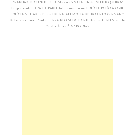
PIRANHAS
JUCURUTU
LULA
Mossoró
NATAL
Nilda
NÉLTER QUEIROZ
Pagamento
PARAÍBA
PARELHAS
Parnamirim
POLÍCIA
POLÍCIA CIVIL
POLÍCIA MILITAR
Política
PRF
RAFAEL MOTTA
RN
ROBERTO GERMANO
Robinson Faria
Roubo
SERRA NEGRA DO NORTE
Temer
UFRN
Vivaldo
Costa
Água
ÁLVARO DIAS