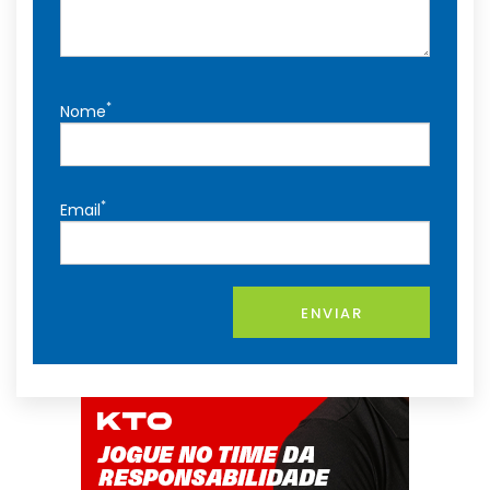
*
Nome
*
Email
ENVIAR