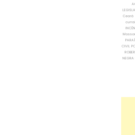
A
LEGISL
Ceará
curra
INCÊ
Mosso
PARA
CIVIL
PO
ROBE
NEGRA 