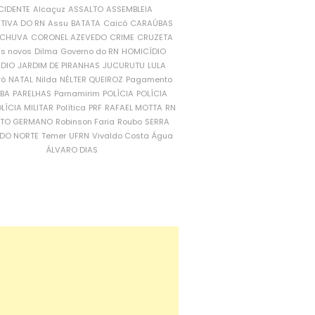
CIDENTE
Alcaçuz
ASSALTO
ASSEMBLEIA
ATIVA DO RN
Assu
BATATA
Caicó
CARAÚBAS
CHUVA
CORONEL AZEVEDO
CRIME
CRUZETA
is novos
Dilma
Governo do RN
HOMICÍDIO
NDIO
JARDIM DE PIRANHAS
JUCURUTU
LULA
ró
NATAL
Nilda
NÉLTER QUEIROZ
Pagamento
ÍBA
PARELHAS
Parnamirim
POLÍCIA
POLÍCIA
LÍCIA MILITAR
Política
PRF
RAFAEL MOTTA
RN
RTO GERMANO
Robinson Faria
Roubo
SERRA
DO NORTE
Temer
UFRN
Vivaldo Costa
Água
ÁLVARO DIAS