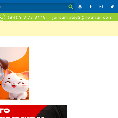
(84) 9 8173 8448
jairsampaio2@hotmail.com