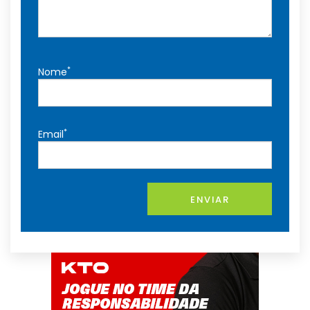
*
Nome
*
Email
ENVIAR