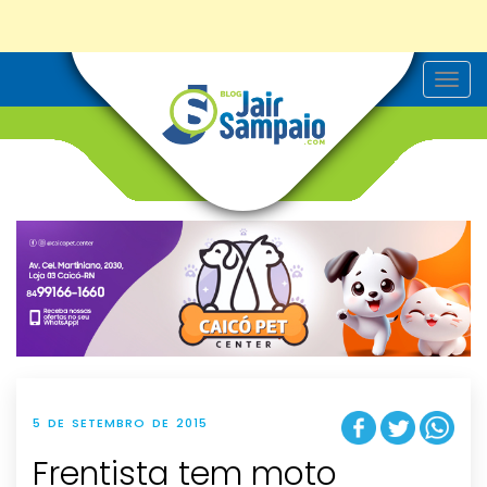
T
o
g
g
l
e
n
a
v
i
g
a
t
i
o
n
5 DE SETEMBRO DE 2015
Frentista tem moto