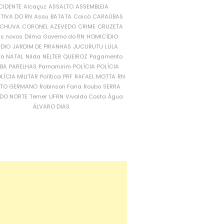
CIDENTE
Alcaçuz
ASSALTO
ASSEMBLEIA
ATIVA DO RN
Assu
BATATA
Caicó
CARAÚBAS
CHUVA
CORONEL AZEVEDO
CRIME
CRUZETA
is novos
Dilma
Governo do RN
HOMICÍDIO
NDIO
JARDIM DE PIRANHAS
JUCURUTU
LULA
ró
NATAL
Nilda
NÉLTER QUEIROZ
Pagamento
ÍBA
PARELHAS
Parnamirim
POLÍCIA
POLÍCIA
LÍCIA MILITAR
Política
PRF
RAFAEL MOTTA
RN
RTO GERMANO
Robinson Faria
Roubo
SERRA
DO NORTE
Temer
UFRN
Vivaldo Costa
Água
ÁLVARO DIAS