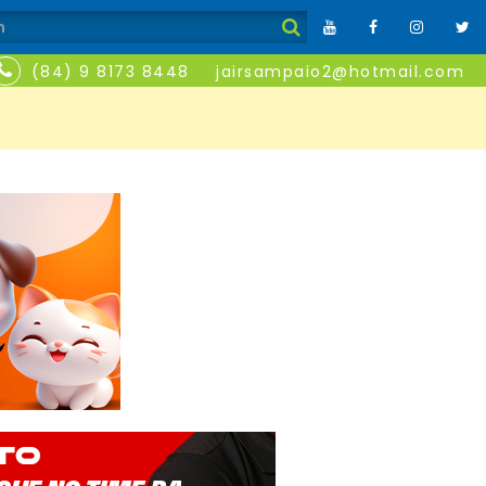
(84) 9 8173 8448
jairsampaio2@hotmail.com