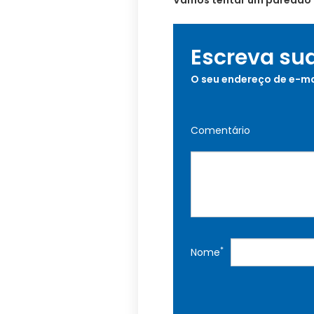
Vamos tentar um paredão 
Escreva su
O seu endereço de e-ma
Comentário
*
Nome