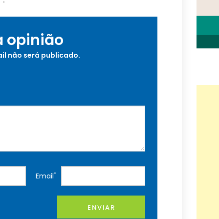
“.
a opinião
il não será publicado.
*
Email
ENVIAR