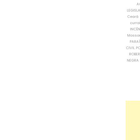
A
LEGISL
Ceará
curra
INCÊ
Mosso
PARA
CIVIL
PO
ROBE
NEGRA 