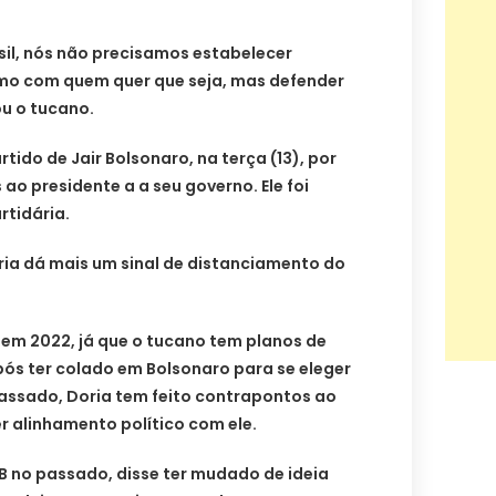
sil, nós não precisamos estabelecer
mo com quem quer que seja, mas defender
u o tucano.
rtido de Jair Bolsonaro, na terça (13), por
s ao presidente a a seu governo. Ele foi
rtidária.
ria dá mais um sinal de distanciamento do
em 2022, já que o tucano tem planos de
pós ter colado em Bolsonaro para se eleger
assado, Doria tem feito contrapontos ao
er alinhamento político com ele.
DB no passado, disse ter mudado de ideia