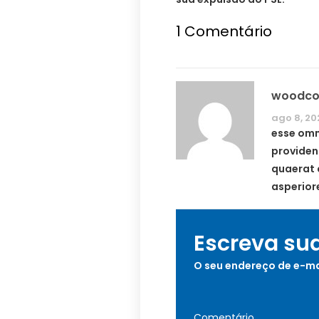
1
Comentário
woodcoc
ago 8, 20
esse omni
providen
quaerat 
asperior
Escreva su
O seu endereço de e-ma
Comentário