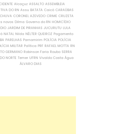
CIDENTE
Alcaçuz
ASSALTO
ASSEMBLEIA
ATIVA DO RN
Assu
BATATA
Caicó
CARAÚBAS
CHUVA
CORONEL AZEVEDO
CRIME
CRUZETA
is novos
Dilma
Governo do RN
HOMICÍDIO
NDIO
JARDIM DE PIRANHAS
JUCURUTU
LULA
ró
NATAL
Nilda
NÉLTER QUEIROZ
Pagamento
ÍBA
PARELHAS
Parnamirim
POLÍCIA
POLÍCIA
LÍCIA MILITAR
Política
PRF
RAFAEL MOTTA
RN
RTO GERMANO
Robinson Faria
Roubo
SERRA
DO NORTE
Temer
UFRN
Vivaldo Costa
Água
ÁLVARO DIAS