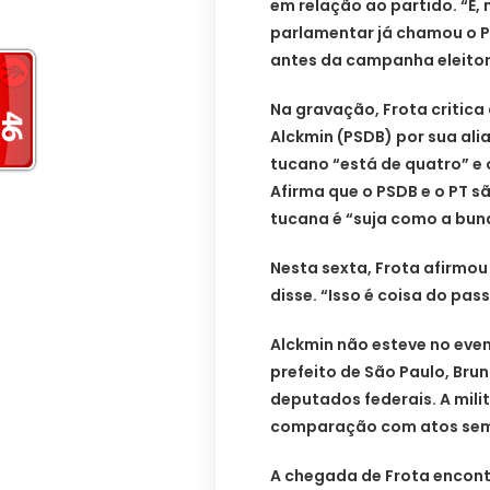
em relação ao partido. “É,
parlamentar já chamou o P
antes da campanha eleitora
Na gravação, Frota critic
Alckmin (PSDB) por sua ali
tucano “está de quatro” e 
Afirma que o PSDB e o PT s
tucana é “suja como a bun
Nesta sexta, Frota afirmo
disse. “Isso é coisa do pa
Alckmin não esteve no even
prefeito de São Paulo, Brun
deputados federais. A mil
comparação com atos seme
A chegada de Frota encontr