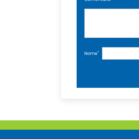
*
Nome