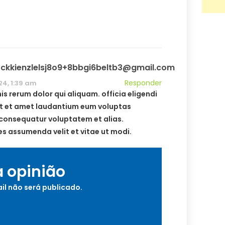
kkienzlelsj8o9+8bbgi6beltb3@gmail.com
Responder
24, 1:39 am
s rerum dolor qui aliquam. officia eligendi
t et amet laudantium eum voluptas
consequatur voluptatem et alias.
es assumenda velit et vitae ut modi.
a opinião
il não será publicado.