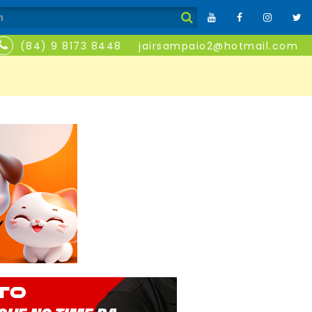
(84) 9 8173 8448
jairsampaio2@hotmail.com