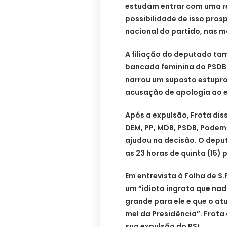
estudam entrar com uma re
possibilidade de isso pros
nacional do partido, nas m
A filiação do deputado ta
bancada feminina do PSDB. 
narrou um suposto estupro
acusação de apologia ao e
Após a expulsão, Frota diss
DEM, PP, MDB, PSDB, Podem
ajudou na decisão. O depu
as 23 horas de quinta (15)
Em entrevista à Folha de S
um “idiota ingrato que nad
grande para ele e que o a
mel da Presidência”. Frota
sua expulsão do PSL.