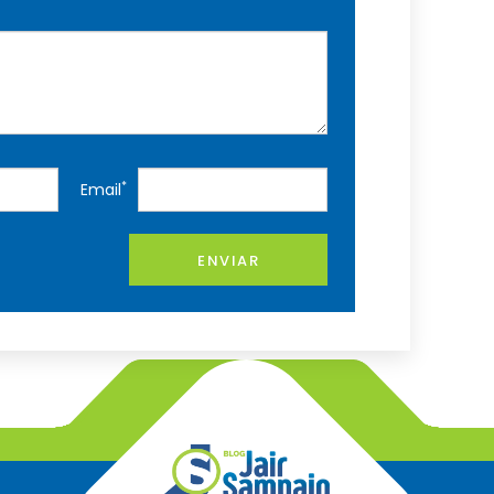
*
Email
ENVIAR