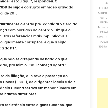
 mudei, estou aqui”, respondeu. O
A
SDB de sujo e corrupto em vídeo gravado
LEGISL
Ceará
l de 2018.
curra
INCÊ
a duramente o então pré-candidato Geraldo
Mosso
ança com partidos do centrão. Diz que o
PARA
outras referências mais impublicáveis.
CIVIL
PO
ROBE
ão igualmente corruptos, é que a sigla
NEGRA 
da do PT”.
u que não se arrepende de nada do que
ssado, pra mim o PSDB começa agora.”
to de filiação, que teve a presença do
o Covas (PSDB), de dirigentes locais e dois
itância tucana estava em menor número em
lhantes anteriores.
a resistência entre alguns tucanos, que