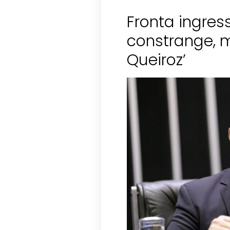
Fronta ingres
constrange, m
Queiroz’