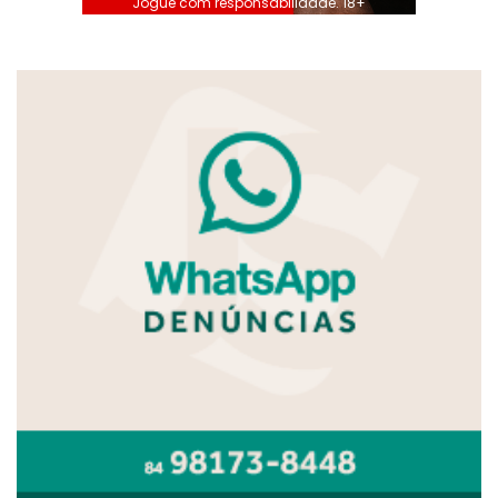
Jogue com responsabilidade. 18+