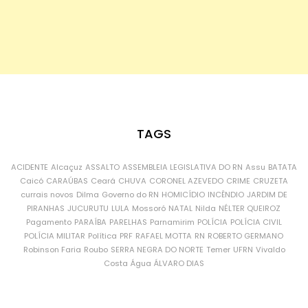
TAGS
ACIDENTE
Alcaçuz
ASSALTO
ASSEMBLEIA LEGISLATIVA DO RN
Assu
BATATA
Caicó
CARAÚBAS
Ceará
CHUVA
CORONEL AZEVEDO
CRIME
CRUZETA
currais novos
Dilma
Governo do RN
HOMICÍDIO
INCÊNDIO
JARDIM DE
PIRANHAS
JUCURUTU
LULA
Mossoró
NATAL
Nilda
NÉLTER QUEIROZ
Pagamento
PARAÍBA
PARELHAS
Parnamirim
POLÍCIA
POLÍCIA CIVIL
POLÍCIA MILITAR
Política
PRF
RAFAEL MOTTA
RN
ROBERTO GERMANO
Robinson Faria
Roubo
SERRA NEGRA DO NORTE
Temer
UFRN
Vivaldo
Costa
Água
ÁLVARO DIAS