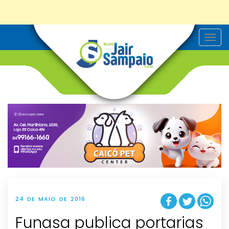
T
o
g
g
l
e
n
a
v
i
g
a
t
i
o
n
24 DE MAIO DE 2016
Funasa publica portarias