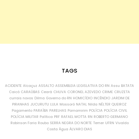
TAGS
ACIDENTE
Alcaçuz
ASSALTO
ASSEMBLEIA LEGISLATIVA DO RN
Assu
BATATA
Caicó
CARAÚBAS
Ceará
CHUVA
CORONEL AZEVEDO
CRIME
CRUZETA
currais novos
Dilma
Governo do RN
HOMICÍDIO
INCÊNDIO
JARDIM DE
PIRANHAS
JUCURUTU
LULA
Mossoró
NATAL
Nilda
NÉLTER QUEIROZ
Pagamento
PARAÍBA
PARELHAS
Parnamirim
POLÍCIA
POLÍCIA CIVIL
POLÍCIA MILITAR
Política
PRF
RAFAEL MOTTA
RN
ROBERTO GERMANO
Robinson Faria
Roubo
SERRA NEGRA DO NORTE
Temer
UFRN
Vivaldo
Costa
Água
ÁLVARO DIAS