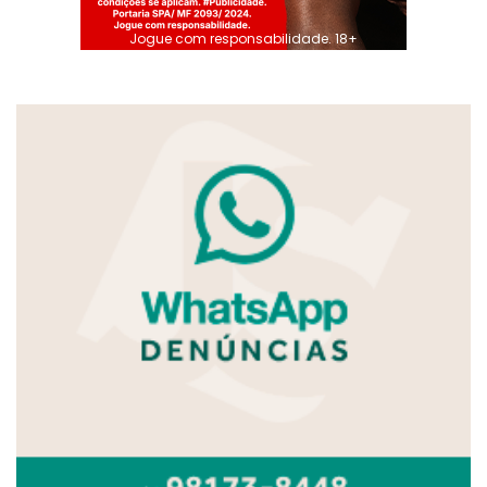
Jogue com responsabilidade. 18+