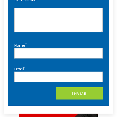
*
Nome
*
Email
ENVIAR