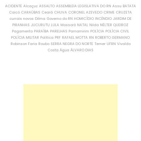
ACIDENTE
Alcaçuz
ASSALTO
ASSEMBLEIA LEGISLATIVA DO RN
Assu
BATATA
Caicó
CARAÚBAS
Ceará
CHUVA
CORONEL AZEVEDO
CRIME
CRUZETA
currais novos
Dilma
Governo do RN
HOMICÍDIO
INCÊNDIO
JARDIM DE
PIRANHAS
JUCURUTU
LULA
Mossoró
NATAL
Nilda
NÉLTER QUEIROZ
Pagamento
PARAÍBA
PARELHAS
Parnamirim
POLÍCIA
POLÍCIA CIVIL
POLÍCIA MILITAR
Política
PRF
RAFAEL MOTTA
RN
ROBERTO GERMANO
Robinson Faria
Roubo
SERRA NEGRA DO NORTE
Temer
UFRN
Vivaldo
Costa
Água
ÁLVARO DIAS