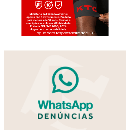
Jogue com responsabilidade. 18+