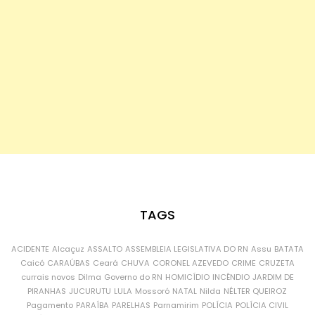
TAGS
ACIDENTE
Alcaçuz
ASSALTO
ASSEMBLEIA LEGISLATIVA DO RN
Assu
BATATA
Caicó
CARAÚBAS
Ceará
CHUVA
CORONEL AZEVEDO
CRIME
CRUZETA
currais novos
Dilma
Governo do RN
HOMICÍDIO
INCÊNDIO
JARDIM DE
PIRANHAS
JUCURUTU
LULA
Mossoró
NATAL
Nilda
NÉLTER QUEIROZ
Pagamento
PARAÍBA
PARELHAS
Parnamirim
POLÍCIA
POLÍCIA CIVIL