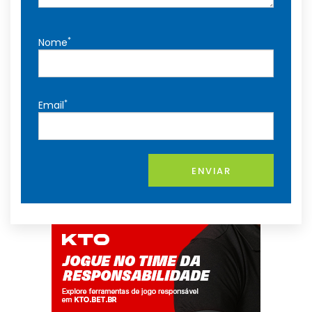
*
Nome
*
Email
ENVIAR