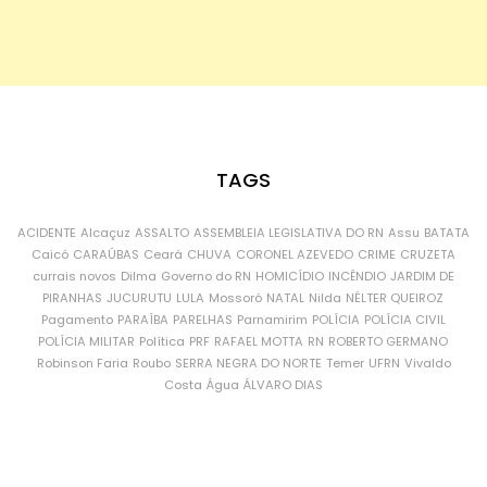
TAGS
ACIDENTE
Alcaçuz
ASSALTO
ASSEMBLEIA LEGISLATIVA DO RN
Assu
BATATA
Caicó
CARAÚBAS
Ceará
CHUVA
CORONEL AZEVEDO
CRIME
CRUZETA
currais novos
Dilma
Governo do RN
HOMICÍDIO
INCÊNDIO
JARDIM DE
PIRANHAS
JUCURUTU
LULA
Mossoró
NATAL
Nilda
NÉLTER QUEIROZ
Pagamento
PARAÍBA
PARELHAS
Parnamirim
POLÍCIA
POLÍCIA CIVIL
POLÍCIA MILITAR
Política
PRF
RAFAEL MOTTA
RN
ROBERTO GERMANO
Robinson Faria
Roubo
SERRA NEGRA DO NORTE
Temer
UFRN
Vivaldo
Costa
Água
ÁLVARO DIAS