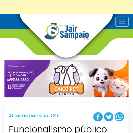
T
o
g
g
l
e
n
a
v
i
g
a
t
i
o
n
26 DE FEVEREIRO DE 2016
Funcionalismo público