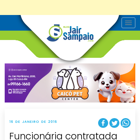
T
o
g
g
l
e
n
a
v
i
g
a
t
i
o
n
16 DE JANEIRO DE 2016
Funcionária contratada