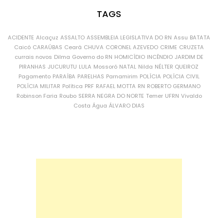
TAGS
ACIDENTE
Alcaçuz
ASSALTO
ASSEMBLEIA LEGISLATIVA DO RN
Assu
BATATA
Caicó
CARAÚBAS
Ceará
CHUVA
CORONEL AZEVEDO
CRIME
CRUZETA
currais novos
Dilma
Governo do RN
HOMICÍDIO
INCÊNDIO
JARDIM DE
PIRANHAS
JUCURUTU
LULA
Mossoró
NATAL
Nilda
NÉLTER QUEIROZ
Pagamento
PARAÍBA
PARELHAS
Parnamirim
POLÍCIA
POLÍCIA CIVIL
POLÍCIA MILITAR
Política
PRF
RAFAEL MOTTA
RN
ROBERTO GERMANO
Robinson Faria
Roubo
SERRA NEGRA DO NORTE
Temer
UFRN
Vivaldo
Costa
Água
ÁLVARO DIAS