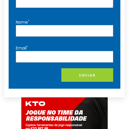
*
Nome
*
Email
ENVIAR