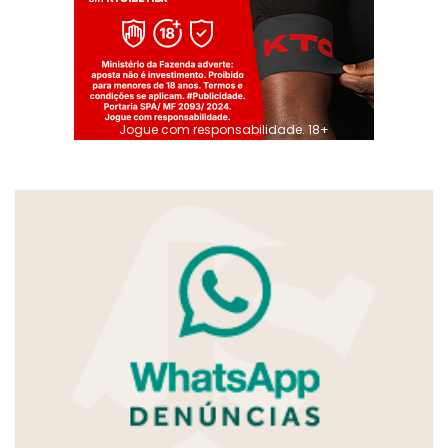
Jogue com responsabilidade. 18+