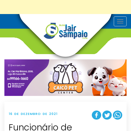
T
o
g
g
l
e
n
a
v
i
g
a
t
i
o
n
16 DE DEZEMBRO DE 2021
Funcionário de