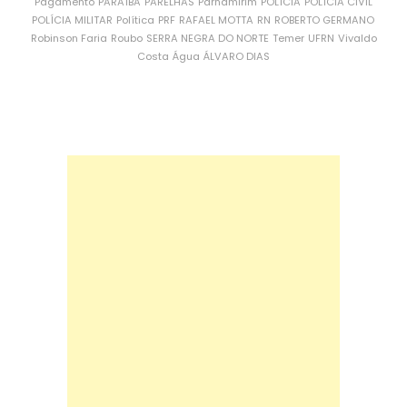
Pagamento
PARAÍBA
PARELHAS
Parnamirim
POLÍCIA
POLÍCIA CIVIL
POLÍCIA MILITAR
Política
PRF
RAFAEL MOTTA
RN
ROBERTO GERMANO
Robinson Faria
Roubo
SERRA NEGRA DO NORTE
Temer
UFRN
Vivaldo
Costa
Água
ÁLVARO DIAS