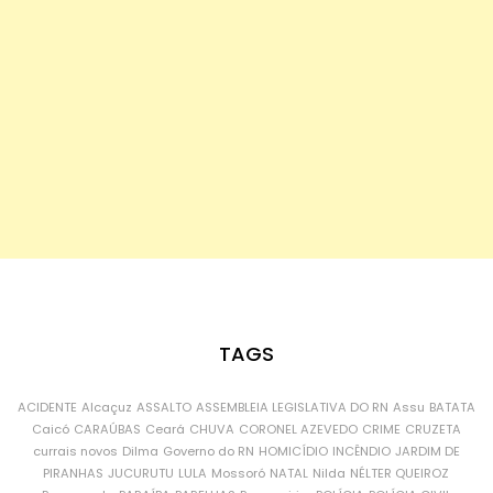
TAGS
ACIDENTE
Alcaçuz
ASSALTO
ASSEMBLEIA LEGISLATIVA DO RN
Assu
BATATA
Caicó
CARAÚBAS
Ceará
CHUVA
CORONEL AZEVEDO
CRIME
CRUZETA
currais novos
Dilma
Governo do RN
HOMICÍDIO
INCÊNDIO
JARDIM DE
PIRANHAS
JUCURUTU
LULA
Mossoró
NATAL
Nilda
NÉLTER QUEIROZ