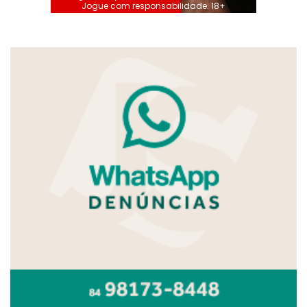
Jogue com responsabilidade. 18+