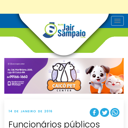
T
o
g
g
l
e
n
a
v
i
g
a
t
i
o
n
14 DE JANEIRO DE 2016
Funcionários públicos