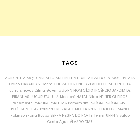
TAGS
ACIDENTE
Alcaçuz
ASSALTO
ASSEMBLEIA LEGISLATIVA DO RN
Assu
BATATA
Caicó
CARAÚBAS
Ceará
CHUVA
CORONEL AZEVEDO
CRIME
CRUZETA
currais novos
Dilma
Governo do RN
HOMICÍDIO
INCÊNDIO
JARDIM DE
PIRANHAS
JUCURUTU
LULA
Mossoró
NATAL
Nilda
NÉLTER QUEIROZ
Pagamento
PARAÍBA
PARELHAS
Parnamirim
POLÍCIA
POLÍCIA CIVIL
POLÍCIA MILITAR
Política
PRF
RAFAEL MOTTA
RN
ROBERTO GERMANO
Robinson Faria
Roubo
SERRA NEGRA DO NORTE
Temer
UFRN
Vivaldo
Costa
Água
ÁLVARO DIAS