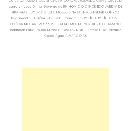
Caicó
CARAÚBAS
Ceará
CHUVA
CORONEL AZEVEDO
CRIME
CRUZETA
currais novos
Dilma
Governo do RN
HOMICÍDIO
INCÊNDIO
JARDIM DE
PIRANHAS
JUCURUTU
LULA
Mossoró
NATAL
Nilda
NÉLTER QUEIROZ
Pagamento
PARAÍBA
PARELHAS
Parnamirim
POLÍCIA
POLÍCIA CIVIL
POLÍCIA MILITAR
Política
PRF
RAFAEL MOTTA
RN
ROBERTO GERMANO
Robinson Faria
Roubo
SERRA NEGRA DO NORTE
Temer
UFRN
Vivaldo
Costa
Água
ÁLVARO DIAS