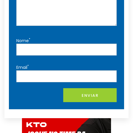
*
Nome
*
Email
ENVIAR