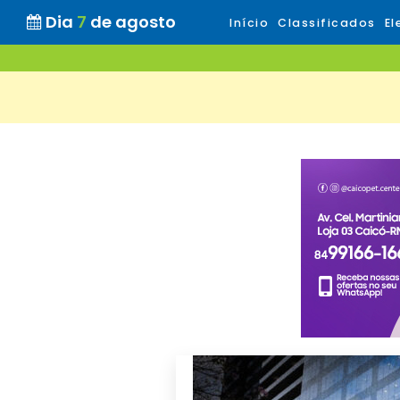
Dia
7
de agosto
Início
Classificados
El