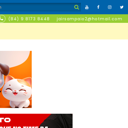
(84) 9 8173 8448
jairsampaio2@hotmail.com