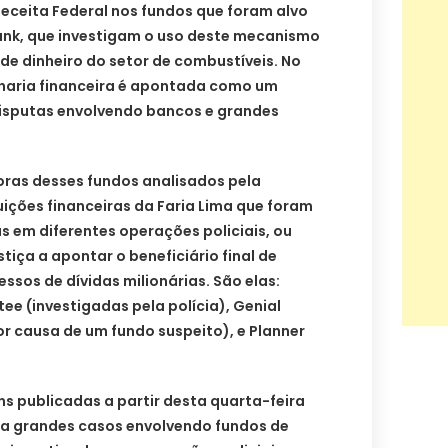
 Receita Federal nos fundos que foram alvo
nk, que investigam o uso deste mecanismo
e dinheiro do setor de combustíveis. No
haria financeira é apontada como um
 disputas envolvendo bancos e grandes
oras desses fundos analisados pela
uições financeiras da Faria Lima que foram
s em diferentes operações policiais, ou
tiça a apontar o beneficiário final de
ssos de dívidas milionárias. São elas:
stee (investigadas pela polícia), Genial
r causa de um fundo suspeito), e Planner
s publicadas a partir desta quarta-feira
lha grandes casos envolvendo fundos de