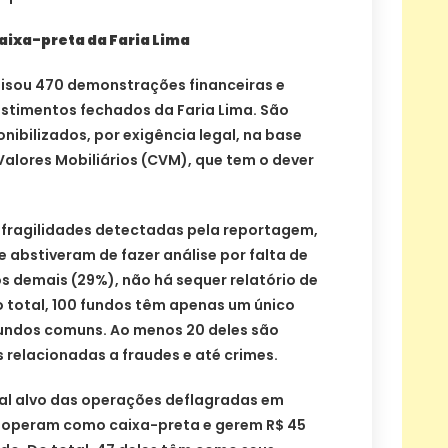
ixa-preta da Faria Lima
lisou 470 demonstrações financeiras e
estimentos fechados da Faria Lima. São
ibilizados, por exigência legal, na base
alores Mobiliários (CVM), que tem o dever
 fragilidades detectadas pela reportagem,
e abstiveram de fazer análise por falta de
s demais (29%), não há sequer relatório de
o total, 100 fundos têm apenas um único
 fundos comuns. Ao menos 20 deles são
relacionadas a fraudes e até crimes.
ipal alvo das operações deflagradas em
e operam como caixa-preta e gerem R$ 45