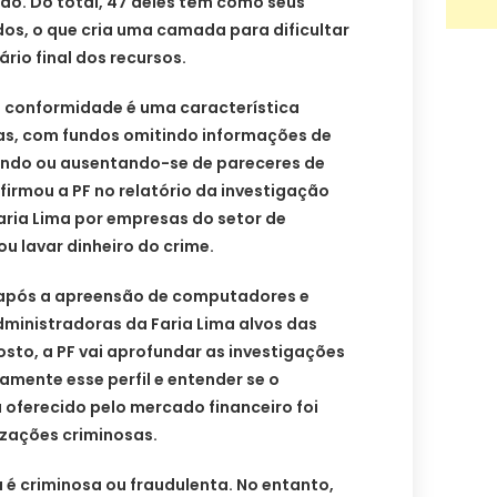
ido. Do total, 47 deles têm como seus
dos, o que cria uma camada para dificultar
ário final dos recursos.
e conformidade é uma característica
as, com fundos omitindo informações de
ando ou ausentando-se de pareceres de
firmou a PF no relatório da investigação
aria Lima por empresas do setor de
u lavar dinheiro do crime.
 após a apreensão de computadores e
dministradoras da Faria Lima alvos das
sto, a PF vai aprofundar as investigações
mente esse perfil e entender se o
oferecido pelo mercado financeiro foi
izações criminosas.
é criminosa ou fraudulenta. No entanto,