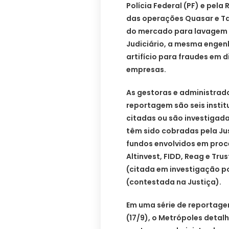
Polícia Federal (PF) e pela
das operações Quasar e Ta
do mercado para lavagem d
Judiciário, a mesma engen
artifício para fraudes em
empresas.
As gestoras e administrad
reportagem são seis instit
citadas ou são investigada
têm sido cobradas pela Jus
fundos envolvidos em proce
Altinvest, FIDD, Reag e Tru
(citada em investigação po
(contestada na Justiça).
Em uma série de reportagen
(17/9), o Metrópoles deta