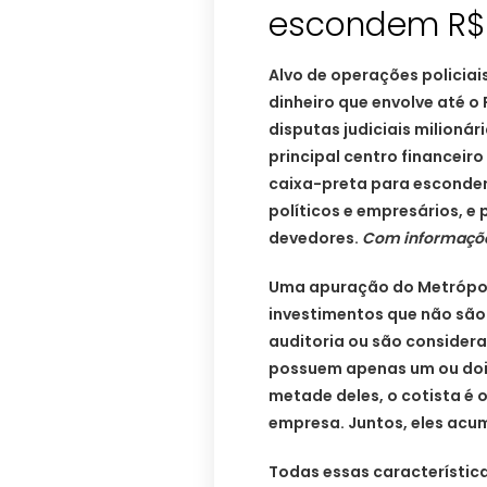
escondem R$ 
Alvo de operações polici
dinheiro que envolve até o
disputas judiciais milionár
principal centro financeir
caixa-preta para esconder
políticos e empresários, e
devedores.
Com informaçõe
Uma apuração do Metrópol
investimentos que não são
auditoria ou são considera
possuem apenas um ou dois
metade deles, o cotista é
empresa. Juntos, eles acum
Todas essas característic