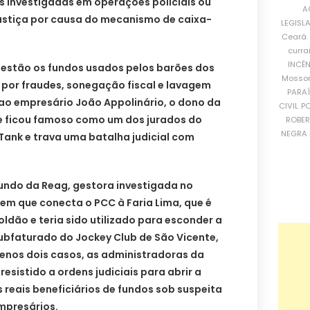
s investigadas em operações policiais ou
A
ustiça por causa do mecanismo de caixa-
LEGISL
Ceará
curra
INCÊ
, estão os fundos usados pelos barões dos
Mosso
 por fraudes, sonegação fiscal e lavagem
PARA
o ao empresário João Appolinário, o dono da
CIVIL
PO
ue ficou famoso como um dos jurados do
ROBE
NEGRA 
Tank e trava uma batalha judicial com
ndo da Reag, gestora investigada no
m que conecta o PCC à Faria Lima, que é
oldão e teria sido utilizado para esconder a
ubfaturado do Jockey Club de São Vicente,
 menos dois casos, as administradoras da
resistido a ordens judiciais para abrir a
s reais beneficiários de fundos sob suspeita
mpresários.