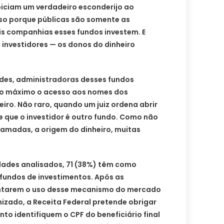
iciam um verdadeiro esconderijo ao
sso porque públicas são somente as
s companhias esses fundos investem. E
 investidores — os donos do dinheiro
udes, administradoras desses fundos
ao máximo o acesso aos nomes dos
heiro. Não raro, quando um juiz ordena abrir
 que o investidor é outro fundo. Como não
 camadas, a origem do dinheiro, muitas
idades analisados, 71 (38%) têm como
 fundos de investimentos. Após as
ntarem o uso desse mecanismo do mercado
nizado, a Receita Federal pretende obrigar
to identifiquem o CPF do beneficiário final