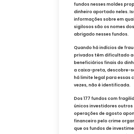
fundos nesses moldes prop
dinheiro aportado neles. I
informações sobre em quai
sigilosos são os nomes dos
abrigado nesses fundos.
Quando há indícios de fra
privados têm dificultado 
beneficiários finais do din
a caixa-preta, descobre-se
há limite legal para essas
vezes, não é identificada.
Dos 177 fundos com fragil
únicos investidores outros
operações de agosto apo
financeiro pelo crime orga
que os fundos de investimen