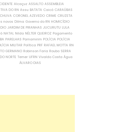
CIDENTE
Alcaçuz
ASSALTO
ASSEMBLEIA
ATIVA DO RN
Assu
BATATA
Caicó
CARAÚBAS
CHUVA
CORONEL AZEVEDO
CRIME
CRUZETA
is novos
Dilma
Governo do RN
HOMICÍDIO
NDIO
JARDIM DE PIRANHAS
JUCURUTU
LULA
ró
NATAL
Nilda
NÉLTER QUEIROZ
Pagamento
ÍBA
PARELHAS
Parnamirim
POLÍCIA
POLÍCIA
LÍCIA MILITAR
Política
PRF
RAFAEL MOTTA
RN
RTO GERMANO
Robinson Faria
Roubo
SERRA
DO NORTE
Temer
UFRN
Vivaldo Costa
Água
ÁLVARO DIAS