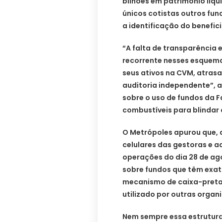
bilhões em patrimônio líqu
únicos cotistas outros fun
a identificação do benefici
“A falta de transparência 
recorrente nesses esquem
seus ativos na CVM, atras
auditoria independente”, a
sobre o uso de fundos da F
combustíveis para blindar o
O Metrópoles apurou que,
celulares das gestoras e a
operações do dia 28 de ago
sobre fundos que têm exata
mecanismo de caixa-preta 
utilizado por outras organ
Nem sempre essa estrutura 