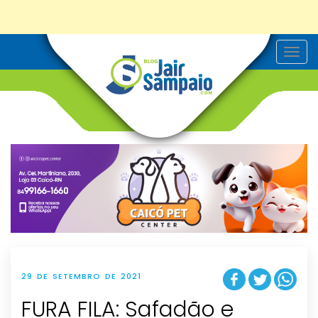
T
o
g
g
l
e
n
a
v
i
g
a
t
i
o
n
29 DE SETEMBRO DE 2021
FURA FILA: Safadão e