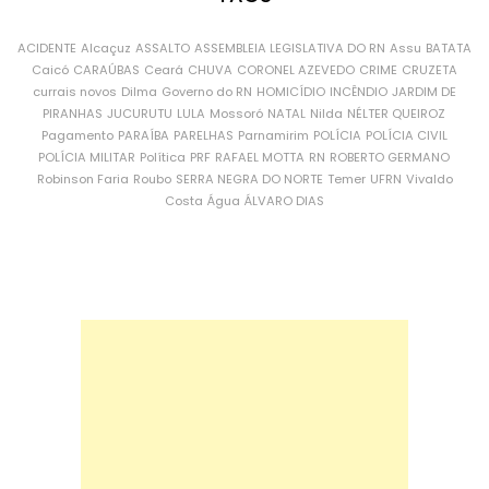
ACIDENTE
Alcaçuz
ASSALTO
ASSEMBLEIA LEGISLATIVA DO RN
Assu
BATATA
Caicó
CARAÚBAS
Ceará
CHUVA
CORONEL AZEVEDO
CRIME
CRUZETA
currais novos
Dilma
Governo do RN
HOMICÍDIO
INCÊNDIO
JARDIM DE
PIRANHAS
JUCURUTU
LULA
Mossoró
NATAL
Nilda
NÉLTER QUEIROZ
Pagamento
PARAÍBA
PARELHAS
Parnamirim
POLÍCIA
POLÍCIA CIVIL
POLÍCIA MILITAR
Política
PRF
RAFAEL MOTTA
RN
ROBERTO GERMANO
Robinson Faria
Roubo
SERRA NEGRA DO NORTE
Temer
UFRN
Vivaldo
Costa
Água
ÁLVARO DIAS