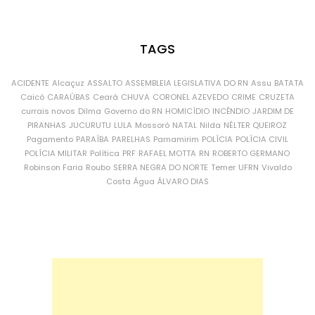
TAGS
ACIDENTE
Alcaçuz
ASSALTO
ASSEMBLEIA LEGISLATIVA DO RN
Assu
BATATA
Caicó
CARAÚBAS
Ceará
CHUVA
CORONEL AZEVEDO
CRIME
CRUZETA
currais novos
Dilma
Governo do RN
HOMICÍDIO
INCÊNDIO
JARDIM DE
PIRANHAS
JUCURUTU
LULA
Mossoró
NATAL
Nilda
NÉLTER QUEIROZ
Pagamento
PARAÍBA
PARELHAS
Parnamirim
POLÍCIA
POLÍCIA CIVIL
POLÍCIA MILITAR
Política
PRF
RAFAEL MOTTA
RN
ROBERTO GERMANO
Robinson Faria
Roubo
SERRA NEGRA DO NORTE
Temer
UFRN
Vivaldo
Costa
Água
ÁLVARO DIAS