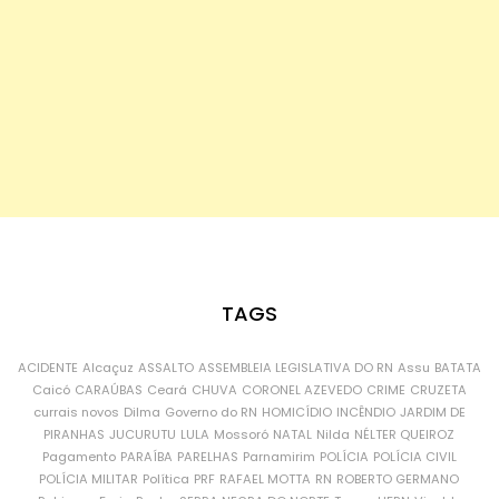
TAGS
ACIDENTE
Alcaçuz
ASSALTO
ASSEMBLEIA LEGISLATIVA DO RN
Assu
BATATA
Caicó
CARAÚBAS
Ceará
CHUVA
CORONEL AZEVEDO
CRIME
CRUZETA
currais novos
Dilma
Governo do RN
HOMICÍDIO
INCÊNDIO
JARDIM DE
PIRANHAS
JUCURUTU
LULA
Mossoró
NATAL
Nilda
NÉLTER QUEIROZ
Pagamento
PARAÍBA
PARELHAS
Parnamirim
POLÍCIA
POLÍCIA CIVIL
POLÍCIA MILITAR
Política
PRF
RAFAEL MOTTA
RN
ROBERTO GERMANO