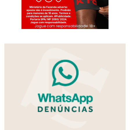
Jogue com responsabilidade. 18+