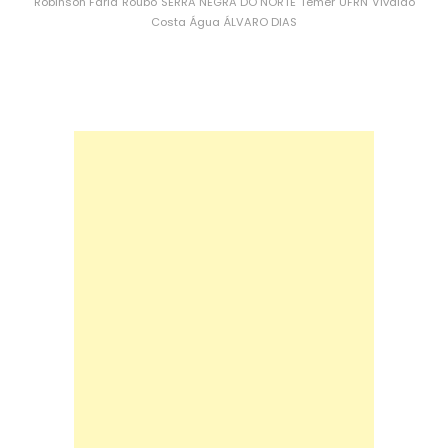
Robinson Faria
Roubo
SERRA NEGRA DO NORTE
Temer
UFRN
Vivaldo
Costa
Água
ÁLVARO DIAS