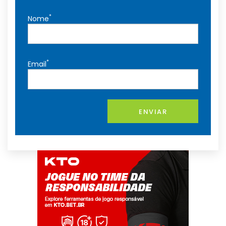
*
Nome
*
Email
ENVIAR