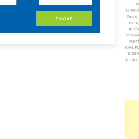
A
LEGISL
Ceará
ENVIAR
curra
INCÊ
Mosso
PARA
CIVIL
PO
ROBE
NEGRA 