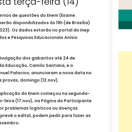
ta terça-feira (14)
dernos de questões do Enem (Exame
erão disponibilizados às 19h (de Brasília)
2023). Os dados estarão no portal do Inep
udos e Pesquisas Educacionais Anísio
divulgação dos gabaritos até 24 de
da Educação, Camilo Santana, e o
anuel Palacios, anunciaram a nova data no
s provas, domingo (12.nov).
reaplicação do Enem começou na segunda-
ta-feira (17.nov), na Página do Participante.
or problemas logísticos ou doenças
revê o edital, podem pedir para fazer as
dezembro.