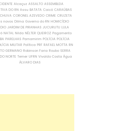
CIDENTE
Alcaçuz
ASSALTO
ASSEMBLEIA
ATIVA DO RN
Assu
BATATA
Caicó
CARAÚBAS
CHUVA
CORONEL AZEVEDO
CRIME
CRUZETA
is novos
Dilma
Governo do RN
HOMICÍDIO
NDIO
JARDIM DE PIRANHAS
JUCURUTU
LULA
ró
NATAL
Nilda
NÉLTER QUEIROZ
Pagamento
ÍBA
PARELHAS
Parnamirim
POLÍCIA
POLÍCIA
LÍCIA MILITAR
Política
PRF
RAFAEL MOTTA
RN
RTO GERMANO
Robinson Faria
Roubo
SERRA
DO NORTE
Temer
UFRN
Vivaldo Costa
Água
ÁLVARO DIAS