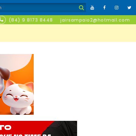
(84) 9 8173 8448
jairsampaio2@hotmail.com