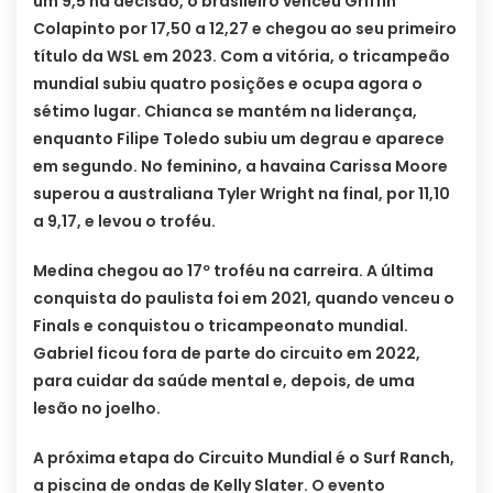
um 9,5 na decisão, o brasileiro venceu Griffin
Colapinto por 17,50 a 12,27 e chegou ao seu primeiro
título da WSL em 2023. Com a vitória, o tricampeão
mundial subiu quatro posições e ocupa agora o
sétimo lugar. Chianca se mantém na liderança,
enquanto Filipe Toledo subiu um degrau e aparece
em segundo. No feminino, a havaina Carissa Moore
superou a australiana Tyler Wright na final, por 11,10
a 9,17, e levou o troféu.
Medina chegou ao 17º troféu na carreira. A última
conquista do paulista foi em 2021, quando venceu o
Finals e conquistou o tricampeonato mundial.
Gabriel ficou fora de parte do circuito em 2022,
para cuidar da saúde mental e, depois, de uma
lesão no joelho.
A próxima etapa do Circuito Mundial é o Surf Ranch,
a piscina de ondas de Kelly Slater. O evento