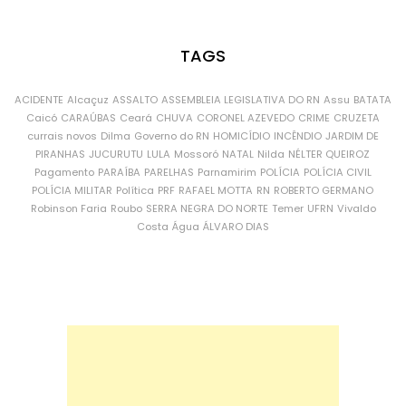
TAGS
ACIDENTE
Alcaçuz
ASSALTO
ASSEMBLEIA LEGISLATIVA DO RN
Assu
BATATA
Caicó
CARAÚBAS
Ceará
CHUVA
CORONEL AZEVEDO
CRIME
CRUZETA
currais novos
Dilma
Governo do RN
HOMICÍDIO
INCÊNDIO
JARDIM DE
PIRANHAS
JUCURUTU
LULA
Mossoró
NATAL
Nilda
NÉLTER QUEIROZ
Pagamento
PARAÍBA
PARELHAS
Parnamirim
POLÍCIA
POLÍCIA CIVIL
POLÍCIA MILITAR
Política
PRF
RAFAEL MOTTA
RN
ROBERTO GERMANO
Robinson Faria
Roubo
SERRA NEGRA DO NORTE
Temer
UFRN
Vivaldo
Costa
Água
ÁLVARO DIAS