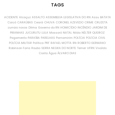
TAGS
ACIDENTE
Alcaçuz
ASSALTO
ASSEMBLEIA LEGISLATIVA DO RN
Assu
BATATA
Caicó
CARAÚBAS
Ceará
CHUVA
CORONEL AZEVEDO
CRIME
CRUZETA
currais novos
Dilma
Governo do RN
HOMICÍDIO
INCÊNDIO
JARDIM DE
PIRANHAS
JUCURUTU
LULA
Mossoró
NATAL
Nilda
NÉLTER QUEIROZ
Pagamento
PARAÍBA
PARELHAS
Parnamirim
POLÍCIA
POLÍCIA CIVIL
POLÍCIA MILITAR
Política
PRF
RAFAEL MOTTA
RN
ROBERTO GERMANO
Robinson Faria
Roubo
SERRA NEGRA DO NORTE
Temer
UFRN
Vivaldo
Costa
Água
ÁLVARO DIAS