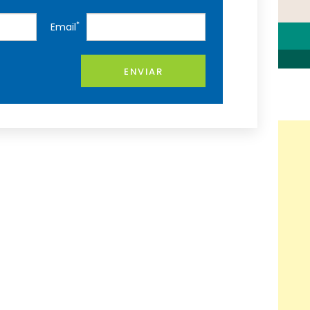
*
Email
ENVIAR