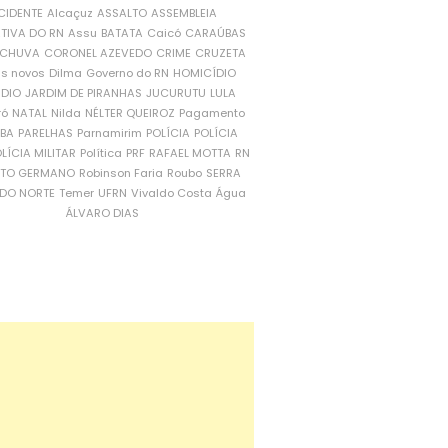
CIDENTE
Alcaçuz
ASSALTO
ASSEMBLEIA
ATIVA DO RN
Assu
BATATA
Caicó
CARAÚBAS
CHUVA
CORONEL AZEVEDO
CRIME
CRUZETA
is novos
Dilma
Governo do RN
HOMICÍDIO
NDIO
JARDIM DE PIRANHAS
JUCURUTU
LULA
ró
NATAL
Nilda
NÉLTER QUEIROZ
Pagamento
ÍBA
PARELHAS
Parnamirim
POLÍCIA
POLÍCIA
LÍCIA MILITAR
Política
PRF
RAFAEL MOTTA
RN
RTO GERMANO
Robinson Faria
Roubo
SERRA
DO NORTE
Temer
UFRN
Vivaldo Costa
Água
ÁLVARO DIAS