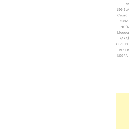
A
LEGISL
Ceará
curra
INCÊ
Mosso
PARA
CIVIL
PO
ROBE
NEGRA 