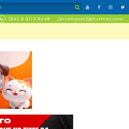
(84) 9 8173 8448
jairsampaio2@hotmail.com