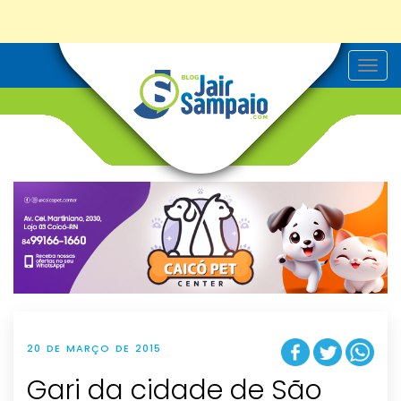
T
o
g
g
l
e
n
a
v
i
g
a
t
i
o
n
20 DE MARÇO DE 2015
Gari da cidade de São