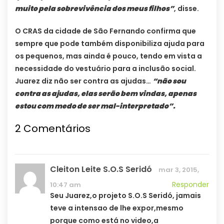
muito pela sobrevivência dos meus filhos”
, disse.
O CRAS da cidade de São Fernando confirma que
sempre que pode também disponibiliza ajuda para
os pequenos, mas ainda é pouco, tendo em vista a
necessidade do vestuário para a inclusão social.
Juarez diz não ser contra as ajudas…
“não sou
contra as ajudas, elas serão bem vindas, apenas
estou com medo de ser mal-interpretado”.
2 Comentários
Cleiton Leite S.O.S Seridó
mar 3, 2015,
Responder
10:47 am
Seu Juarez,o projeto S.O.S Seridó, jamais
teve a intensao de lhe expor,mesmo
porque como está no video,a