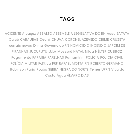
TAGS
ACIDENTE
Alcaçuz
ASSALTO
ASSEMBLEIA LEGISLATIVA DO RN
Assu
BATATA
Caicó
CARAÚBAS
Ceará
CHUVA
CORONEL AZEVEDO
CRIME
CRUZETA
currais novos
Dilma
Governo do RN
HOMICÍDIO
INCÊNDIO
JARDIM DE
PIRANHAS
JUCURUTU
LULA
Mossoró
NATAL
Nilda
NÉLTER QUEIROZ
Pagamento
PARAÍBA
PARELHAS
Parnamirim
POLÍCIA
POLÍCIA CIVIL
POLÍCIA MILITAR
Política
PRF
RAFAEL MOTTA
RN
ROBERTO GERMANO
Robinson Faria
Roubo
SERRA NEGRA DO NORTE
Temer
UFRN
Vivaldo
Costa
Água
ÁLVARO DIAS