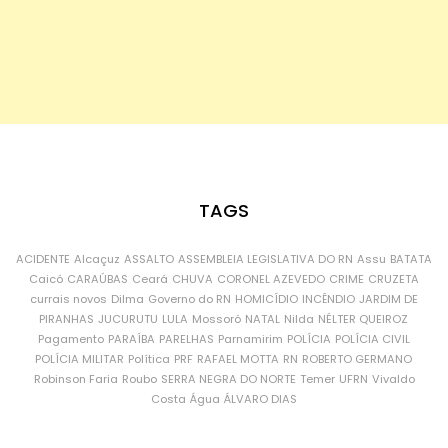
TAGS
ACIDENTE
Alcaçuz
ASSALTO
ASSEMBLEIA LEGISLATIVA DO RN
Assu
BATATA
Caicó
CARAÚBAS
Ceará
CHUVA
CORONEL AZEVEDO
CRIME
CRUZETA
currais novos
Dilma
Governo do RN
HOMICÍDIO
INCÊNDIO
JARDIM DE
PIRANHAS
JUCURUTU
LULA
Mossoró
NATAL
Nilda
NÉLTER QUEIROZ
Pagamento
PARAÍBA
PARELHAS
Parnamirim
POLÍCIA
POLÍCIA CIVIL
POLÍCIA MILITAR
Política
PRF
RAFAEL MOTTA
RN
ROBERTO GERMANO
Robinson Faria
Roubo
SERRA NEGRA DO NORTE
Temer
UFRN
Vivaldo
Costa
Água
ÁLVARO DIAS