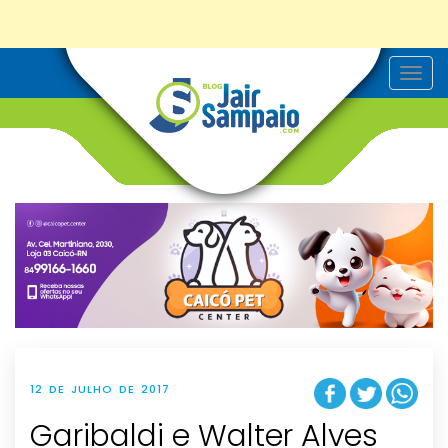
T
o
g
g
l
e
n
a
v
i
g
a
t
i
o
n
12 DE JULHO DE 2017
Garibaldi e Walter Alves