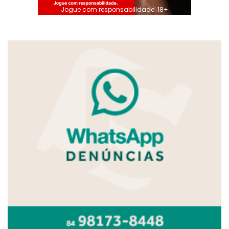
Jogue com responsabilidade. 18+