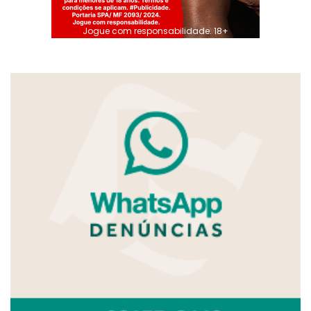
Jogue com responsabilidade. 18+