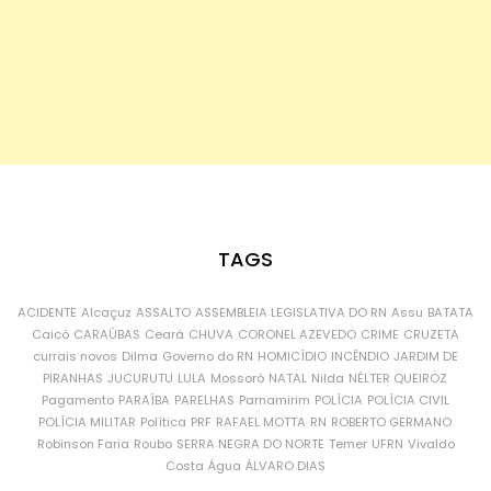
TAGS
ACIDENTE
Alcaçuz
ASSALTO
ASSEMBLEIA LEGISLATIVA DO RN
Assu
BATATA
Caicó
CARAÚBAS
Ceará
CHUVA
CORONEL AZEVEDO
CRIME
CRUZETA
currais novos
Dilma
Governo do RN
HOMICÍDIO
INCÊNDIO
JARDIM DE
PIRANHAS
JUCURUTU
LULA
Mossoró
NATAL
Nilda
NÉLTER QUEIROZ
Pagamento
PARAÍBA
PARELHAS
Parnamirim
POLÍCIA
POLÍCIA CIVIL
POLÍCIA MILITAR
Política
PRF
RAFAEL MOTTA
RN
ROBERTO GERMANO
Robinson Faria
Roubo
SERRA NEGRA DO NORTE
Temer
UFRN
Vivaldo
Costa
Água
ÁLVARO DIAS