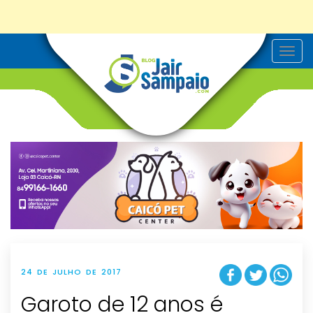
T
o
g
g
l
e
n
a
v
i
g
a
t
i
o
n
24 DE JULHO DE 2017
Garoto de 12 anos é