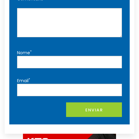
*
Nome
*
Email
ENVIAR