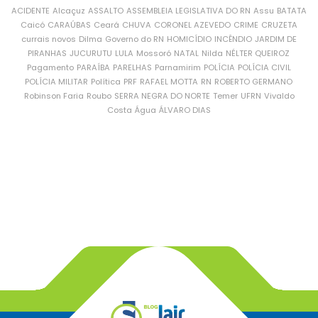
ACIDENTE
Alcaçuz
ASSALTO
ASSEMBLEIA LEGISLATIVA DO RN
Assu
BATATA
Caicó
CARAÚBAS
Ceará
CHUVA
CORONEL AZEVEDO
CRIME
CRUZETA
currais novos
Dilma
Governo do RN
HOMICÍDIO
INCÊNDIO
JARDIM DE
PIRANHAS
JUCURUTU
LULA
Mossoró
NATAL
Nilda
NÉLTER QUEIROZ
Pagamento
PARAÍBA
PARELHAS
Parnamirim
POLÍCIA
POLÍCIA CIVIL
POLÍCIA MILITAR
Política
PRF
RAFAEL MOTTA
RN
ROBERTO GERMANO
Robinson Faria
Roubo
SERRA NEGRA DO NORTE
Temer
UFRN
Vivaldo
Costa
Água
ÁLVARO DIAS