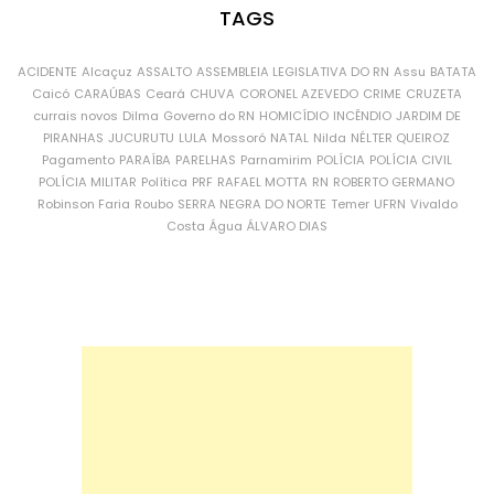
TAGS
ACIDENTE
Alcaçuz
ASSALTO
ASSEMBLEIA LEGISLATIVA DO RN
Assu
BATATA
Caicó
CARAÚBAS
Ceará
CHUVA
CORONEL AZEVEDO
CRIME
CRUZETA
currais novos
Dilma
Governo do RN
HOMICÍDIO
INCÊNDIO
JARDIM DE
PIRANHAS
JUCURUTU
LULA
Mossoró
NATAL
Nilda
NÉLTER QUEIROZ
Pagamento
PARAÍBA
PARELHAS
Parnamirim
POLÍCIA
POLÍCIA CIVIL
POLÍCIA MILITAR
Política
PRF
RAFAEL MOTTA
RN
ROBERTO GERMANO
Robinson Faria
Roubo
SERRA NEGRA DO NORTE
Temer
UFRN
Vivaldo
Costa
Água
ÁLVARO DIAS