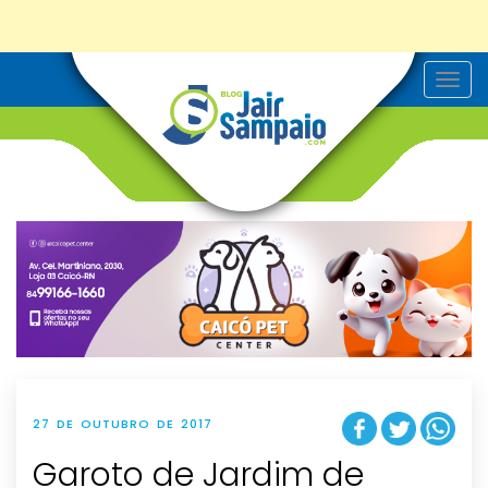
T
o
g
g
l
e
n
a
v
i
g
a
t
i
o
n
27 DE OUTUBRO DE 2017
Garoto de Jardim de