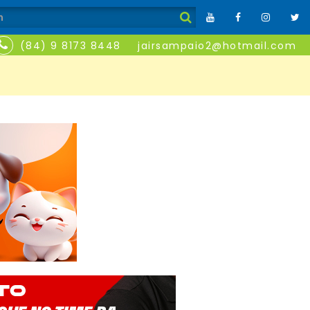
(84) 9 8173 8448
jairsampaio2@hotmail.com