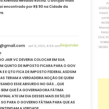
da Avenida Nevaldo Rocha. O botijão mais
A
foi encontrado por R$ 90 na Cidade da
LEGISL
va.
Ceará
curra
INCÊ
Mosso
PARA
CIVIL
PO
ROBE
h@gmail.com
Responder
set 9, 2021, 8:56 am
NEGRA 
?
O JAIR VC DEVERIA COLOCAR EM SUA
M QUNTO DE IMPOSTO FICARA PARA O GOV
A E E QTO FICA DE IMPOSTO FEDERAL ASDSIM
OAS TERIAM A VERDADEIRA NOÇÃO DE QUEM
USANDO ESSE ABSURDO NO GÁS …QUE
 BEM QUE É A GOVERNADORA FÁTIMA
AFINAL ATE UM DIA DESSES MAIS DE 50,00
A SO PARA O GOVERNO FÁTIMA PARA QUE AS
 ENTENDAM A VERDADE