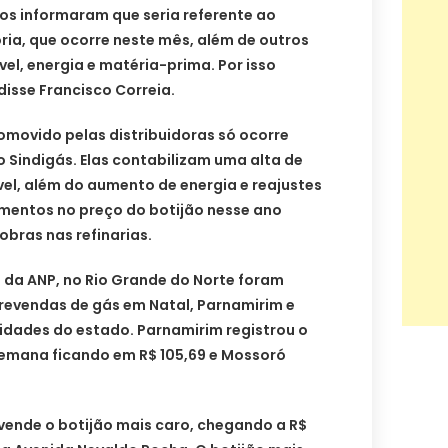
 Nos informaram que seria referente ao
oria, que ocorre neste mês, além de outros
el, energia e matéria-prima. Por isso
isse Francisco Correia.
omovido pelas distribuidoras só ocorre
 Sindigás. Elas contabilizam uma alta de
el, além do aumento de energia e reajustes
aumentos no preço do botijão nesse ano
obras nas refinarias.
da ANP, no Rio Grande do Norte foram
revendas de gás em Natal, Parnamirim e
idades do estado. Parnamirim registrou o
emana ficando em R$ 105,69 e Mossoró
vende o botijão mais caro, chegando a R$