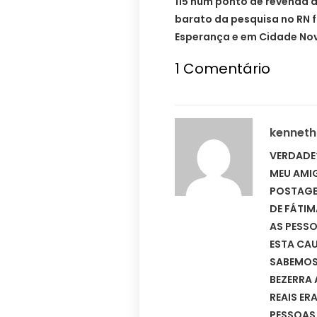
115 num ponto de revenda 
barato da pesquisa no RN 
Esperança e em Cidade No
1
Comentário
kennet
VERDADE
MEU AMIG
POSTAGE
DE FÁTIM
AS PESS
ESTA CA
SABEMOS
BEZERRA 
REAIS ER
PESSOAS