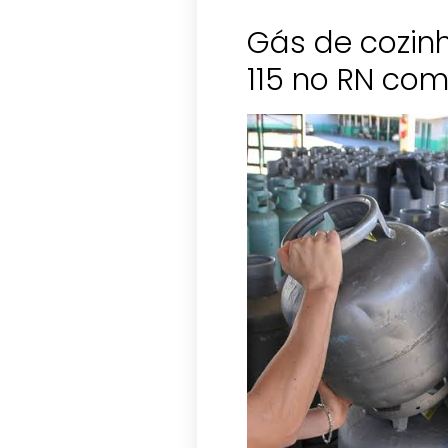
Gás de cozin
115 no RN co