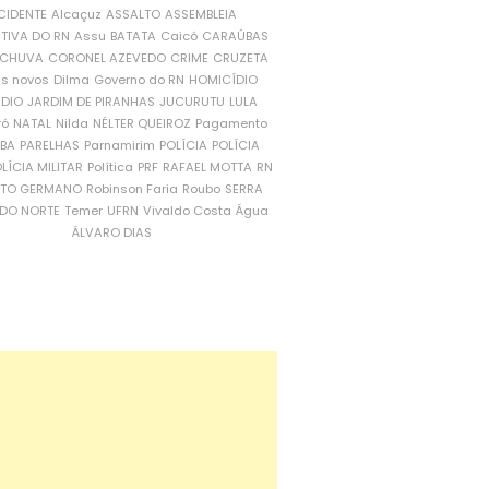
CIDENTE
Alcaçuz
ASSALTO
ASSEMBLEIA
ATIVA DO RN
Assu
BATATA
Caicó
CARAÚBAS
CHUVA
CORONEL AZEVEDO
CRIME
CRUZETA
is novos
Dilma
Governo do RN
HOMICÍDIO
NDIO
JARDIM DE PIRANHAS
JUCURUTU
LULA
ró
NATAL
Nilda
NÉLTER QUEIROZ
Pagamento
ÍBA
PARELHAS
Parnamirim
POLÍCIA
POLÍCIA
LÍCIA MILITAR
Política
PRF
RAFAEL MOTTA
RN
RTO GERMANO
Robinson Faria
Roubo
SERRA
DO NORTE
Temer
UFRN
Vivaldo Costa
Água
ÁLVARO DIAS