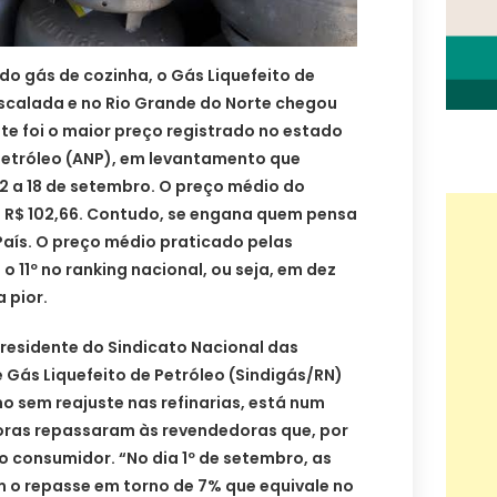
 do gás de cozinha, o Gás Liquefeito de
escalada e no Rio Grande do Norte chegou
ste foi o maior preço registrado no estado
Petróleo (ANP), em levantamento que
2 a 18 de setembro. O preço médio do
 R$ 102,66. Contudo, se engana quem pensa
 País. O preço médio praticado pelas
 11º no ranking nacional, ou seja, em dez
 pior.
 presidente do Sindicato Nacional das
 Gás Liquefeito de Petróleo (Sindigás/RN)
o sem reajuste nas refinarias, está num
oras repassaram às revendedoras que, por
 o consumidor. “No dia 1º de setembro, as
 o repasse em torno de 7% que equivale no