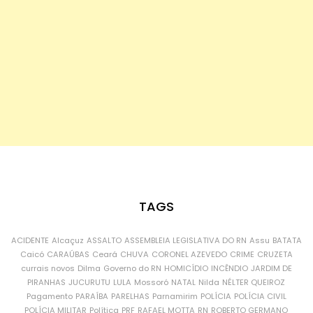
TAGS
ACIDENTE
Alcaçuz
ASSALTO
ASSEMBLEIA LEGISLATIVA DO RN
Assu
BATATA
Caicó
CARAÚBAS
Ceará
CHUVA
CORONEL AZEVEDO
CRIME
CRUZETA
currais novos
Dilma
Governo do RN
HOMICÍDIO
INCÊNDIO
JARDIM DE
PIRANHAS
JUCURUTU
LULA
Mossoró
NATAL
Nilda
NÉLTER QUEIROZ
Pagamento
PARAÍBA
PARELHAS
Parnamirim
POLÍCIA
POLÍCIA CIVIL
POLÍCIA MILITAR
Política
PRF
RAFAEL MOTTA
RN
ROBERTO GERMANO