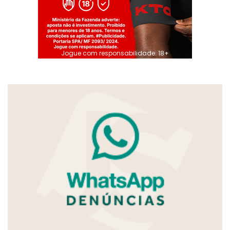
Jogue com responsabilidade. 18+