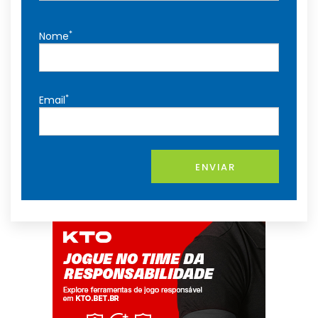
*
Nome
*
Email
ENVIAR