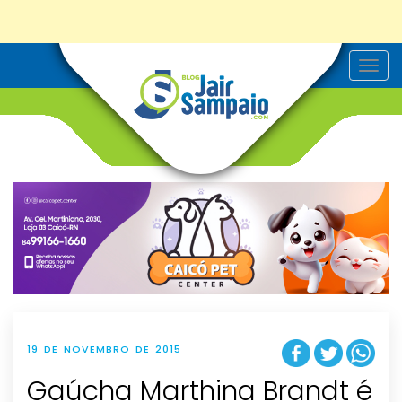
T
o
g
g
l
e
n
a
v
i
g
a
t
i
o
n
19 DE NOVEMBRO DE 2015
Gaúcha Marthina Brandt é