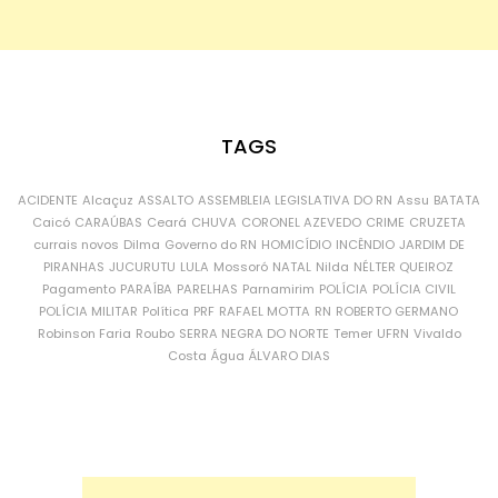
TAGS
ACIDENTE
Alcaçuz
ASSALTO
ASSEMBLEIA LEGISLATIVA DO RN
Assu
BATATA
Caicó
CARAÚBAS
Ceará
CHUVA
CORONEL AZEVEDO
CRIME
CRUZETA
currais novos
Dilma
Governo do RN
HOMICÍDIO
INCÊNDIO
JARDIM DE
PIRANHAS
JUCURUTU
LULA
Mossoró
NATAL
Nilda
NÉLTER QUEIROZ
Pagamento
PARAÍBA
PARELHAS
Parnamirim
POLÍCIA
POLÍCIA CIVIL
POLÍCIA MILITAR
Política
PRF
RAFAEL MOTTA
RN
ROBERTO GERMANO
Robinson Faria
Roubo
SERRA NEGRA DO NORTE
Temer
UFRN
Vivaldo
Costa
Água
ÁLVARO DIAS