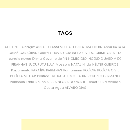
TAGS
ACIDENTE
Alcaçuz
ASSALTO
ASSEMBLEIA LEGISLATIVA DO RN
Assu
BATATA
Caicó
CARAÚBAS
Ceará
CHUVA
CORONEL AZEVEDO
CRIME
CRUZETA
currais novos
Dilma
Governo do RN
HOMICÍDIO
INCÊNDIO
JARDIM DE
PIRANHAS
JUCURUTU
LULA
Mossoró
NATAL
Nilda
NÉLTER QUEIROZ
Pagamento
PARAÍBA
PARELHAS
Parnamirim
POLÍCIA
POLÍCIA CIVIL
POLÍCIA MILITAR
Política
PRF
RAFAEL MOTTA
RN
ROBERTO GERMANO
Robinson Faria
Roubo
SERRA NEGRA DO NORTE
Temer
UFRN
Vivaldo
Costa
Água
ÁLVARO DIAS