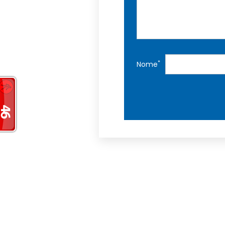
*
Nome