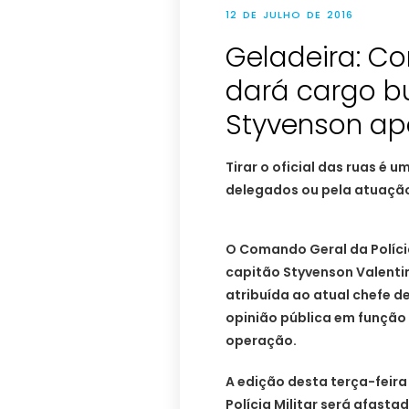
12 DE JULHO DE 2016
Geladeira: C
dará cargo b
Styvenson apó
Tirar o oficial das ruas é 
delegados ou pela atuação 
O Comando Geral da Polícia
capitão Styvenson Valentim
atribuída ao atual chefe d
opinião pública em função 
operação.
A edição desta terça-feira
Polícia Militar será afasta