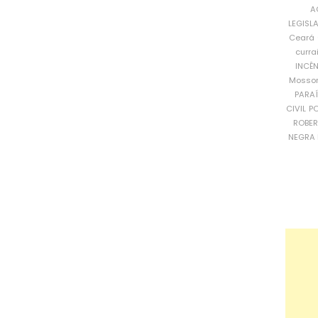
A
LEGISL
Ceará
curra
INCÊ
Mosso
PARA
CIVIL
PO
ROBE
NEGRA 