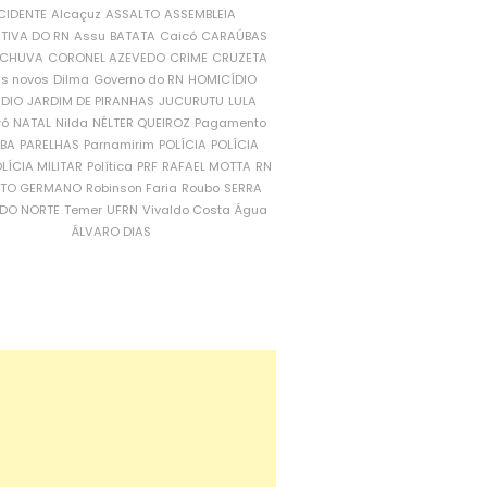
CIDENTE
Alcaçuz
ASSALTO
ASSEMBLEIA
ATIVA DO RN
Assu
BATATA
Caicó
CARAÚBAS
CHUVA
CORONEL AZEVEDO
CRIME
CRUZETA
is novos
Dilma
Governo do RN
HOMICÍDIO
NDIO
JARDIM DE PIRANHAS
JUCURUTU
LULA
ró
NATAL
Nilda
NÉLTER QUEIROZ
Pagamento
ÍBA
PARELHAS
Parnamirim
POLÍCIA
POLÍCIA
LÍCIA MILITAR
Política
PRF
RAFAEL MOTTA
RN
RTO GERMANO
Robinson Faria
Roubo
SERRA
DO NORTE
Temer
UFRN
Vivaldo Costa
Água
ÁLVARO DIAS