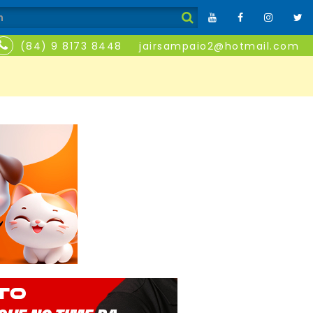
(84) 9 8173 8448
jairsampaio2@hotmail.com