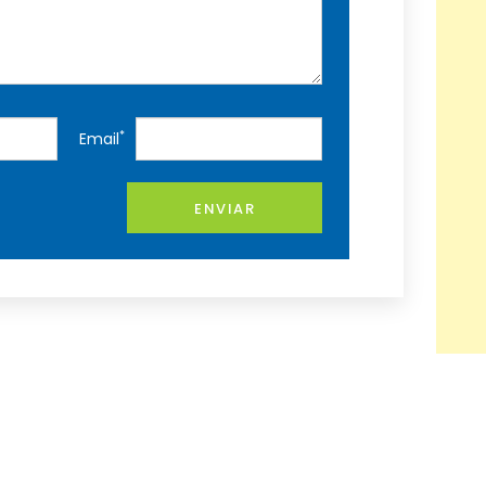
*
Email
ENVIAR