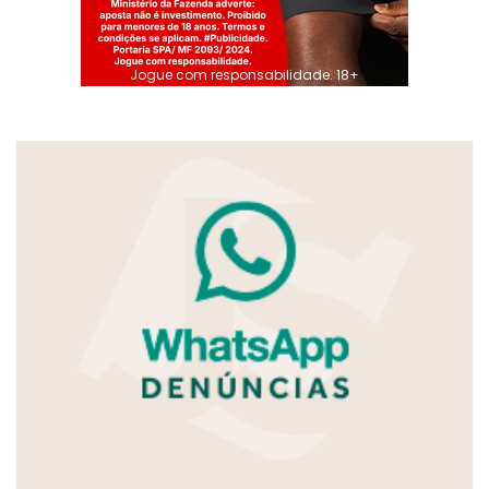
Jogue com responsabilidade. 18+