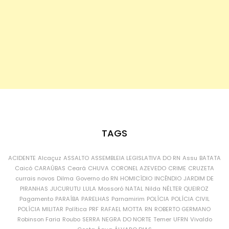
TAGS
ACIDENTE
Alcaçuz
ASSALTO
ASSEMBLEIA LEGISLATIVA DO RN
Assu
BATATA
Caicó
CARAÚBAS
Ceará
CHUVA
CORONEL AZEVEDO
CRIME
CRUZETA
currais novos
Dilma
Governo do RN
HOMICÍDIO
INCÊNDIO
JARDIM DE
PIRANHAS
JUCURUTU
LULA
Mossoró
NATAL
Nilda
NÉLTER QUEIROZ
Pagamento
PARAÍBA
PARELHAS
Parnamirim
POLÍCIA
POLÍCIA CIVIL
POLÍCIA MILITAR
Política
PRF
RAFAEL MOTTA
RN
ROBERTO GERMANO
Robinson Faria
Roubo
SERRA NEGRA DO NORTE
Temer
UFRN
Vivaldo