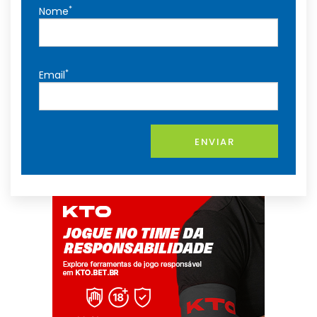
*
Nome
*
Email
ENVIAR