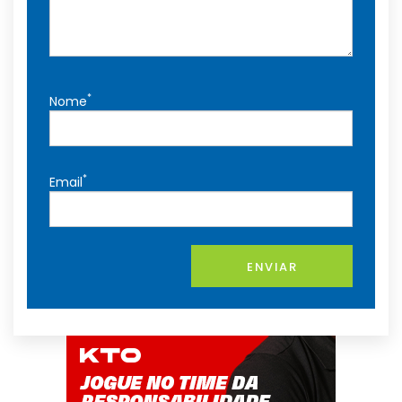
*
Nome
*
Email
ENVIAR