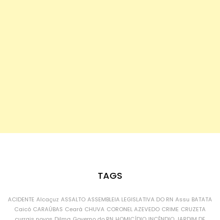
TAGS
ACIDENTE
Alcaçuz
ASSALTO
ASSEMBLEIA LEGISLATIVA DO RN
Assu
BATATA
Caicó
CARAÚBAS
Ceará
CHUVA
CORONEL AZEVEDO
CRIME
CRUZETA
currais novos
Dilma
Governo do RN
HOMICÍDIO
INCÊNDIO
JARDIM DE