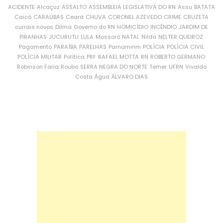
ACIDENTE
Alcaçuz
ASSALTO
ASSEMBLEIA LEGISLATIVA DO RN
Assu
BATATA
Caicó
CARAÚBAS
Ceará
CHUVA
CORONEL AZEVEDO
CRIME
CRUZETA
currais novos
Dilma
Governo do RN
HOMICÍDIO
INCÊNDIO
JARDIM DE
PIRANHAS
JUCURUTU
LULA
Mossoró
NATAL
Nilda
NÉLTER QUEIROZ
Pagamento
PARAÍBA
PARELHAS
Parnamirim
POLÍCIA
POLÍCIA CIVIL
POLÍCIA MILITAR
Política
PRF
RAFAEL MOTTA
RN
ROBERTO GERMANO
Robinson Faria
Roubo
SERRA NEGRA DO NORTE
Temer
UFRN
Vivaldo
Costa
Água
ÁLVARO DIAS