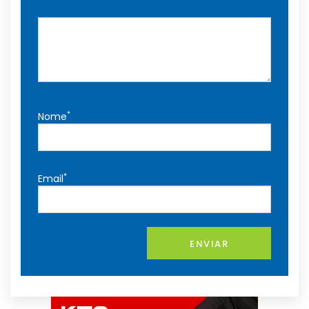
*
Nome
*
Email
ENVIAR