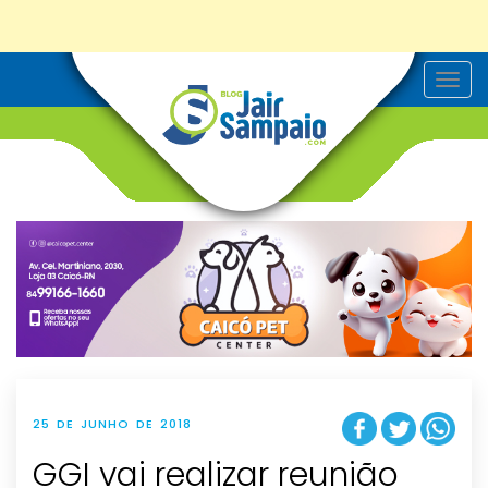
T
o
g
g
l
e
n
a
v
i
g
a
t
i
o
n
25 DE JUNHO DE 2018
GGI vai realizar reunião