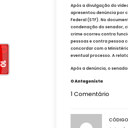
Após a divulgação do vídeo
apresentou denúncia por c
Federal (STF). No document
condenação do senador, c
crime ocorreu contra funci
pessoas e contra pessoa c
concordar com o Ministério
eventual processo. A relat
Após a denúncia, o senador
O Antagonista
1
Comentário
CÓDIGO