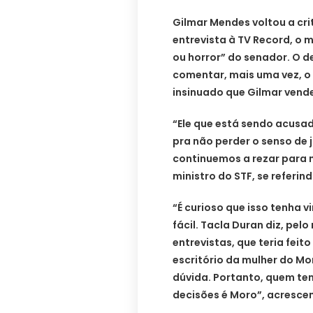
Gilmar Mendes voltou a crit
entrevista à TV Record, o 
ou horror” do senador. O 
comentar, mais uma vez, o v
insinuado que Gilmar vend
“Ele que está sendo acusad
pra não perder o senso de j
continuemos a rezar para n
ministro do STF, se referin
“É curioso que isso tenha 
fácil. Tacla Duran diz, pel
entrevistas, que teria feit
escritório da mulher do Mor
dúvida. Portanto, quem te
decisões é Moro”, acresce