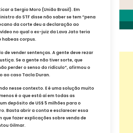
icar a Sergio Moro (União Brasil). Em
ministro do STF disse não saber se tem “pena
decano da corte deu a declaração ao
ídeo no qual o ex-juiz da Lava Jato teria
e habeas corpus.
o de vender sentenças. A gente deve rezar
ustiça. Se a gente não tiver sorte, que
ão perder o senso do ridículo“, afirmou o
do ao caso Tacla Duran.
vindo nesse contexto. E é uma solução muito
o menos é o que está aí em todas as
o um depósito de US$ 5 milhões para o
o. Basta abrir a conta e esclarecer essa
m que fazer explicações sobre venda de
ntou Gilmar.