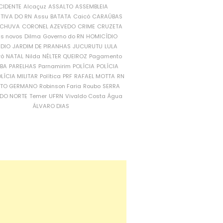
CIDENTE
Alcaçuz
ASSALTO
ASSEMBLEIA
ATIVA DO RN
Assu
BATATA
Caicó
CARAÚBAS
CHUVA
CORONEL AZEVEDO
CRIME
CRUZETA
is novos
Dilma
Governo do RN
HOMICÍDIO
NDIO
JARDIM DE PIRANHAS
JUCURUTU
LULA
ró
NATAL
Nilda
NÉLTER QUEIROZ
Pagamento
ÍBA
PARELHAS
Parnamirim
POLÍCIA
POLÍCIA
LÍCIA MILITAR
Política
PRF
RAFAEL MOTTA
RN
RTO GERMANO
Robinson Faria
Roubo
SERRA
DO NORTE
Temer
UFRN
Vivaldo Costa
Água
ÁLVARO DIAS