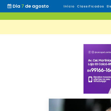
Dia
7
de agosto
Início
Classificados
El