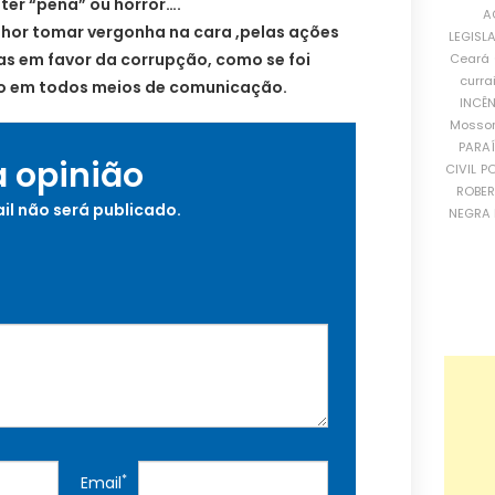
 ter “pena” ou horror….
A
lhor tomar vergonha na cara ,pelas ações
LEGISL
ias em favor da corrupção, como se foi
Ceará
curra
o em todos meios de comunicação.
INCÊ
Mosso
PARA
a opinião
CIVIL
PO
ROBE
il não será publicado.
NEGRA 
*
Email