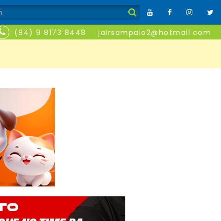
(84) 9 8173 8448
jairsampaio2@hotmail.com