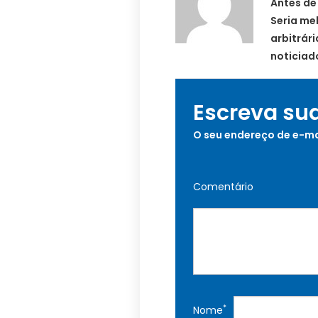
Antes de
Seria me
arbitrár
noticiad
Escreva su
O seu endereço de e-ma
Comentário
*
Nome