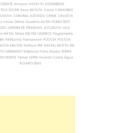
CIDENTE
Alcaçuz
ASSALTO
ASSEMBLEIA
ATIVA DO RN
Assu
BATATA
Caicó
CARAÚBAS
CHUVA
CORONEL AZEVEDO
CRIME
CRUZETA
is novos
Dilma
Governo do RN
HOMICÍDIO
NDIO
JARDIM DE PIRANHAS
JUCURUTU
LULA
ró
NATAL
Nilda
NÉLTER QUEIROZ
Pagamento
ÍBA
PARELHAS
Parnamirim
POLÍCIA
POLÍCIA
LÍCIA MILITAR
Política
PRF
RAFAEL MOTTA
RN
RTO GERMANO
Robinson Faria
Roubo
SERRA
DO NORTE
Temer
UFRN
Vivaldo Costa
Água
ÁLVARO DIAS