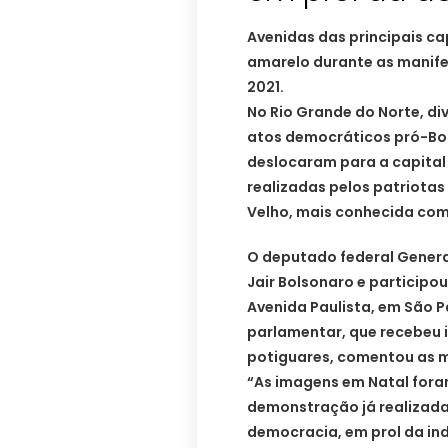
Avenidas das principais ca
amarelo durante as manife
2021.
No Rio Grande do Norte, d
atos democráticos pró-Bol
deslocaram para a capital
realizadas pelos patriotas
Velho, mais conhecida como
O deputado federal General
Jair Bolsonaro e participo
Avenida Paulista, em São Pa
parlamentar, que recebeu 
potiguares, comentou as m
“As imagens em Natal fora
demonstração já realizada
democracia, em prol da in