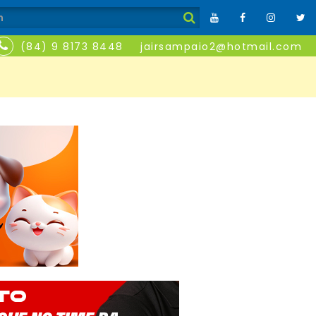
(84) 9 8173 8448
jairsampaio2@hotmail.com