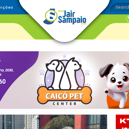
eições