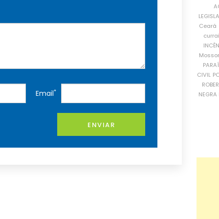
A
LEGISL
Ceará
curra
INCÊ
Mosso
PARA
CIVIL
PO
ROBE
*
Email
NEGRA 
ENVIAR