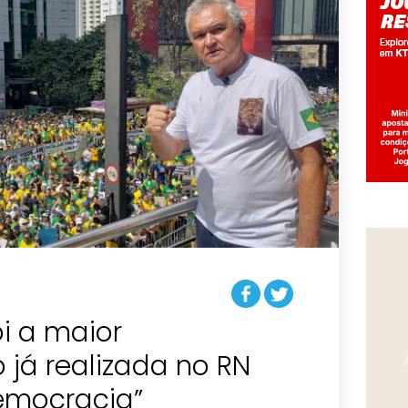
oi a maior
já realizada no RN
emocracia”