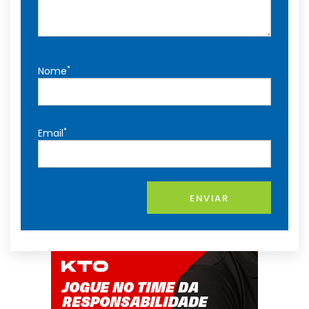
*
Nome
*
Email
ENVIAR