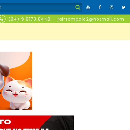
(84) 9 8173 8448
jairsampaio2@hotmail.com