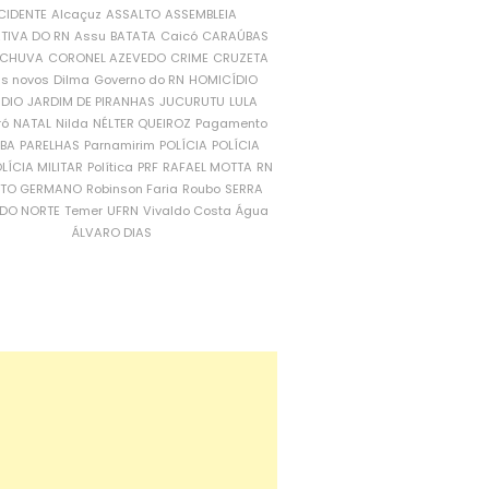
CIDENTE
Alcaçuz
ASSALTO
ASSEMBLEIA
ATIVA DO RN
Assu
BATATA
Caicó
CARAÚBAS
CHUVA
CORONEL AZEVEDO
CRIME
CRUZETA
is novos
Dilma
Governo do RN
HOMICÍDIO
NDIO
JARDIM DE PIRANHAS
JUCURUTU
LULA
ró
NATAL
Nilda
NÉLTER QUEIROZ
Pagamento
ÍBA
PARELHAS
Parnamirim
POLÍCIA
POLÍCIA
LÍCIA MILITAR
Política
PRF
RAFAEL MOTTA
RN
RTO GERMANO
Robinson Faria
Roubo
SERRA
DO NORTE
Temer
UFRN
Vivaldo Costa
Água
ÁLVARO DIAS