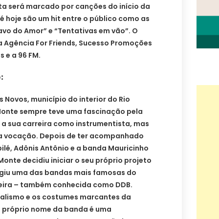
ta será marcado por canções do início da
té hoje são um hit entre o público como as
avo do Amor” e “Tentativas em vão”. O
a Agência For Friends, Sucesso Promoções
s e a 96 FM.
:
 Novos, município do interior do Rio
 Monte sempre teve uma fascinação pela
 a sua carreira como instrumentista, mas
ua vocação. Depois de ter acompanhado
ilé, Adônis Antônio e a banda Mauricinho
Monte decidiu iniciar o seu próprio projeto
surgiu uma das bandas mais famosas do
deira – também conhecida como DDB.
nalismo e os costumes marcantes da
 o próprio nome da banda é uma