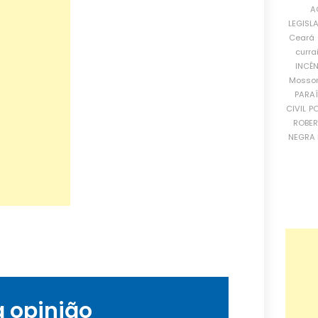
A
LEGISL
Ceará
curra
INCÊ
Mosso
PARA
CIVIL
PO
ROBE
NEGRA 
a opinião