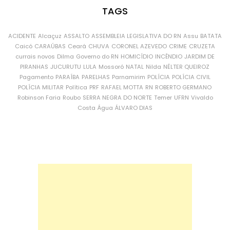
TAGS
ACIDENTE
Alcaçuz
ASSALTO
ASSEMBLEIA LEGISLATIVA DO RN
Assu
BATATA
Caicó
CARAÚBAS
Ceará
CHUVA
CORONEL AZEVEDO
CRIME
CRUZETA
currais novos
Dilma
Governo do RN
HOMICÍDIO
INCÊNDIO
JARDIM DE
PIRANHAS
JUCURUTU
LULA
Mossoró
NATAL
Nilda
NÉLTER QUEIROZ
Pagamento
PARAÍBA
PARELHAS
Parnamirim
POLÍCIA
POLÍCIA CIVIL
POLÍCIA MILITAR
Política
PRF
RAFAEL MOTTA
RN
ROBERTO GERMANO
Robinson Faria
Roubo
SERRA NEGRA DO NORTE
Temer
UFRN
Vivaldo
Costa
Água
ÁLVARO DIAS